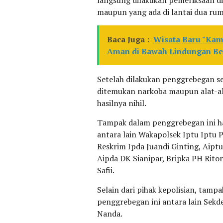
langsung dilakukan pemeriksaan di 
maupun yang ada di lantai dua rum
Baca Juga :
Wisata Baru "Kam
Aman di Bawah Lindungan Be
Setelah dilakukan penggrebegan se
ditemukan narkoba maupun alat-al
hasilnya nihil.
Tampak dalam penggrebegan ini h
antara lain Wakapolsek Iptu Iptu P
Reskrim Ipda Juandi Ginting, Aipt
Aipda DK Sianipar, Bripka PH Ritong
Safii.
Selain dari pihak kepolisian, tam
penggrebegan ini antara lain Sekd
Nanda.