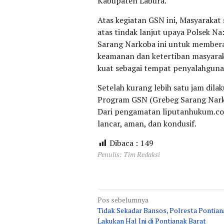
Kabupaten Labura.
Atas kegiatan GSN ini, Masyaraka
atas tindak lanjut upaya Polsek N
Sarang Narkoba ini untuk member
keamanan dan ketertiban masyaraka
kuat sebagai tempat penyalahguna
Setelah kurang lebih satu jam dil
Program GSN (Grebeg Sarang Narkob
Dari pengamatan liputanhukum.com 
lancar, aman, dan kondusif.
Dibaca :
149
Penulis: Tim Redaksi
Navigasi
Pos sebelumnya
Tidak Sekadar Bansos, Polresta Pontian
pos
Lakukan Hal Ini di Pontianak Barat