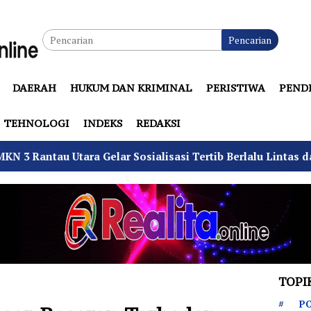
Pencarian
DAERAH
HUKUM DAN KRIMINAL
PERISTIWA
PEND
TEHNOLOGI
INDEKS
REDAKSI
ar Sosialisasi Tertib Berlalu Lintas dan PPGD
Suhu 
TOPI
PO