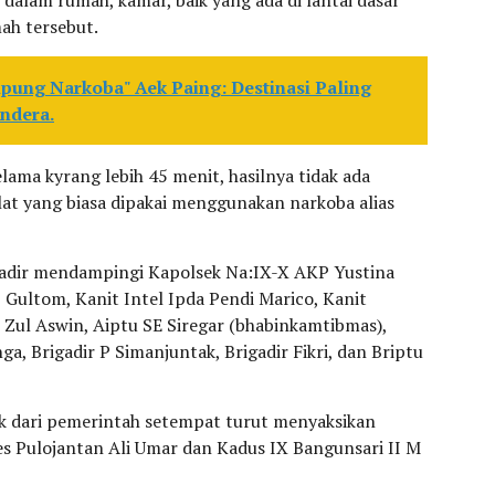
dalam rumah, kamar, baik yang ada di lantai dasar
ah tersebut.
pung Narkoba" Aek Paing: Destinasi Paling
ndera.
lama kyrang lebih 45 menit, hasilnya tidak ada
at yang biasa dipakai menggunakan narkoba alias
adir mendampingi Kapolsek Na:IX-X AKP Yustina
 Gultom, Kanit Intel Ipda Pendi Marico, Kanit
u Zul Aswin, Aiptu SE Siregar (bhabinkamtibmas),
a, Brigadir P Simanjuntak, Brigadir Fikri, dan Briptu
pak dari pemerintah setempat turut menyaksikan
es Pulojantan Ali Umar dan Kadus IX Bangunsari II M