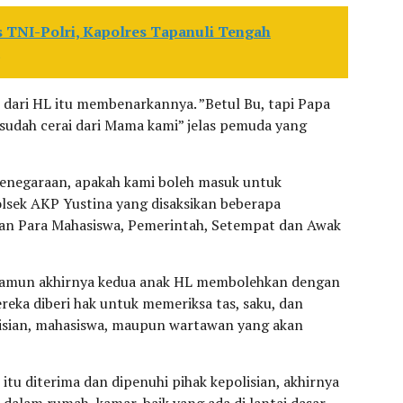
s TNI-Polri, Kapolres Tapanuli Tengah
ari HL itu membenarkannya. ”Betul Bu, tapi Papa
 sudah cerai dari Mama kami” jelas pemuda yang
enegaraan, apakah kami boleh masuk untuk
olsek AKP Yustina yang disaksikan beberapa
kan Para Mahasiswa, Pemerintah, Setempat dan Awak
 namun akhirnya kedua anak HL membolehkan dengan
eka diberi hak untuk memeriksa tas, saku, dan
lisian, mahasiswa, maupun wartawan yang akan
tu diterima dan dipenuhi pihak kepolisian, akhirnya