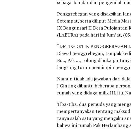
sebagai bandar dan pengendali na
Penggrebegan yang disaksikan lan
Setempat, serta diliput Media Mass
IX Bangunsari II Desa Pulojantan
(LABURA) pada hari ini Jum’at, (05
“DETIK-DETIK PENGGREBAGAN D
Diawal penggrebegan, tampak kedi
Bu.., Pak …, tolong dibuka pintun
langsung turun memimpin penggreb
Namun tidak ada jawaban dari dala
J Ginting dibantu beberapa perso
rumah yang diduga milik HL itu. N
Tiba-tiba, dua pemuda yang menga
mempertanyakan tentang maksud dan
tanya salah satu yang mengaku ana
bahwa ini rumah Pak Herlambang a