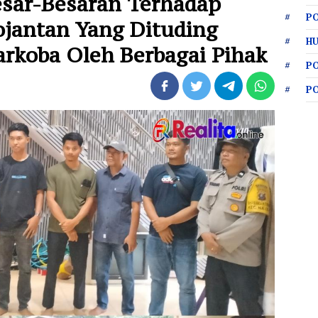
sar-Besaran Terhadap
PO
jantan Yang Dituding
HU
arkoba Oleh Berbagai Pihak
P
P