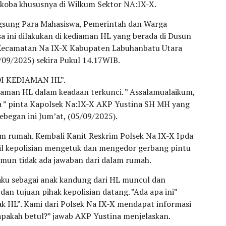
rkoba khususnya di Wilkum Sektor NA:IX-X.
gsung Para Mahasiswa, Pemerintah dan Warga
a ini dilakukan di kediaman HL yang berada di Dusun
 Kecamatan Na IX-X Kabupaten Labuhanbatu Utara
/09/2025) sekira Pukul 14.17WIB.
I KEDIAMAN HL”.
aman HL dalam keadaan terkunci. ” Assalamualaikum,
ya ” pinta Kapolsek Na:IX-X AKP Yustina SH MH yang
egan ini Jum’at, (05/09/2025).
m rumah. Kembali Kanit Reskrim Polsek Na IX-X Ipda
nil kepolisian mengetuk dan mengedor gerbang pintu
amun tidak ada jawaban dari dalam rumah.
ku sebagai anak kandung dari HL muncul dan
 tujuan pihak kepolisian datang. ”Ada apa ini”
k HL”. Kami dari Polsek Na IX-X mendapat informasi
pakah betul?” jawab AKP Yustina menjelaskan.