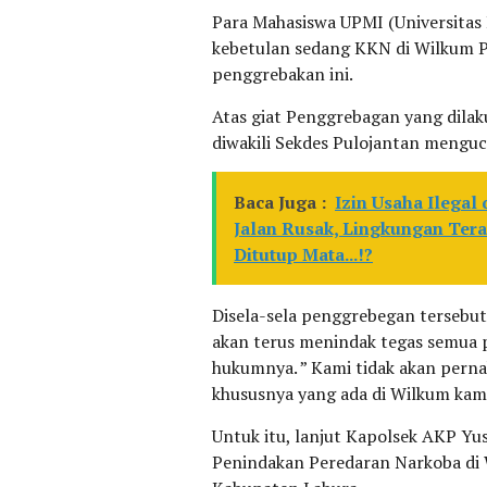
Para Mahasiswa UPMI (Universita
kebetulan sedang KKN di Wilkum P
penggrebakan ini.
Atas giat Penggrebagan yang dilak
diwakili Sekdes Pulojantan menguc
Baca Juga :
Izin Usaha Ilegal
Jalan Rusak, Lingkungan Te
Ditutup Mata...!?
Disela-sela penggrebegan tersebu
akan terus menindak tegas semua p
hukumnya. ” Kami tidak akan pern
khususnya yang ada di Wilkum kami
Untuk itu, lanjut Kapolsek AKP Yu
Penindakan Peredaran Narkoba di