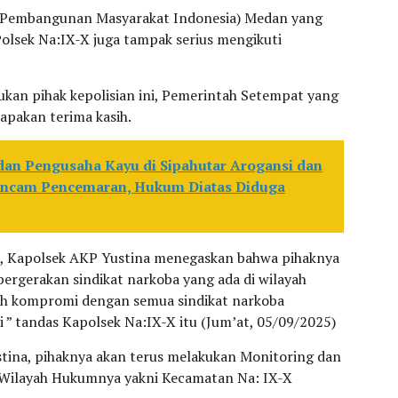
s Pembangunan Masyarakat Indonesia) Medan yang
olsek Na:IX-X juga tampak serius mengikuti
ukan pihak kepolisian ini, Pemerintah Setempat yang
apakan terima kasih.
 dan Pengusaha Kayu di Sipahutar Arogansi dan
rancam Pencemaran, Hukum Diatas Diduga
t, Kapolsek AKP Yustina menegaskan bahwa pihaknya
ergerakan sindikat narkoba yang ada di wilayah
ah kompromi dengan semua sindikat narkoba
 ” tandas Kapolsek Na:IX-X itu (Jum’at, 05/09/2025)
stina, pihaknya akan terus melakukan Monitoring dan
 Wilayah Hukumnya yakni Kecamatan Na: IX-X