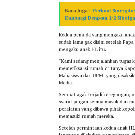
Baca Juga :
Perkuat Sinergita
Kunjungi Denpom 1/2 Sibolga
Kedua pemuda yang mengaku anak d
sudah lama gak disini setelah Papa
mengaku anak HL itu.
”Kami sedang menjalankan tugas k
memeriksa isi rumah ? ” tanya Kap
Mahasiswa dari UPMI yang disaksi
Media.
Sempat agak terjadi ketegangan,
syarat jangan semua masuk dan mer
peralatan yang dibawa pihak kepo
memasuki rumah mereka.
Setelah permintaan kedua anak HL i