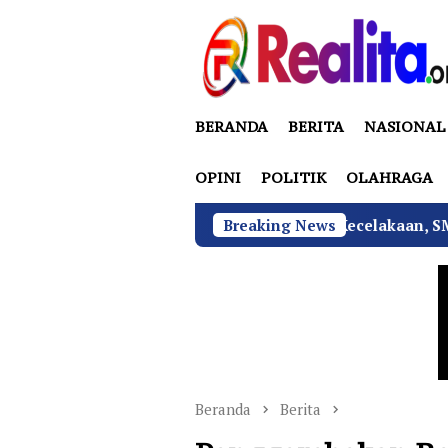
Loncat
ke
konten
BERANDA
BERITA
NASIONAL
OPINI
POLITIK
OLAHRAGA
Tekan Fatalitas Kecelakaan, SMKN 3 Rantau Utara Gel
Breaking News
Beranda
Berita