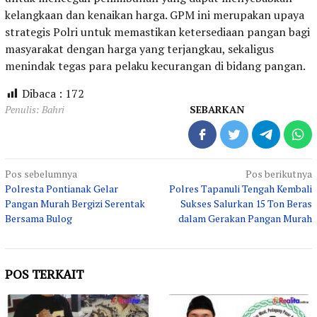
kelangkaan dan kenaikan harga. GPM ini merupakan upaya
strategis Polri untuk memastikan ketersediaan pangan bagi
masyarakat dengan harga yang terjangkau, sekaligus
menindak tegas para pelaku kecurangan di bidang pangan.
Dibaca :
172
Penulis: Bahri
SEBARKAN
Navigasi
Pos sebelumnya
Pos berikutnya
Polresta Pontianak Gelar
Polres Tapanuli Tengah Kembali
pos
Pangan Murah Bergizi Serentak
Sukses Salurkan 15 Ton Beras
Bersama Bulog
dalam Gerakan Pangan Murah
POS TERKAIT