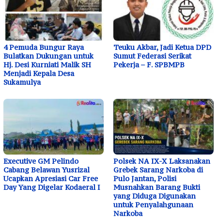
4 Pemuda Bungur Raya
Teuku Akbar, Jadi Ketua DPD
Bulatkan Dukungan untuk
Sumut Federasi Serikat
Hj. Desi Kurniati Malik SH
Pekerja – F. SPBMPB
Menjadi Kepala Desa
Sukamulya
Executive GM Pelindo
Polsek NA IX-X Laksanakan
Cabang Belawan Yusrizal
Grebek Sarang Narkoba di
Ucapkan Apresiasi Car Free
Pulo Jantan, Polisi
Day Yang Digelar Kodaeral I
Musnahkan Barang Bukti
yang Diduga Digunakan
untuk Penyalahgunaan
Narkoba