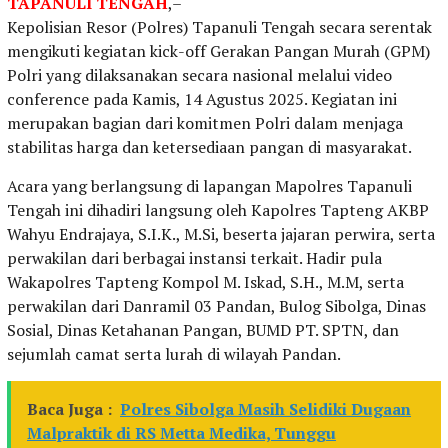
TAPANULI TENGAH
,–
Kepolisian Resor (Polres) Tapanuli Tengah secara serentak
mengikuti kegiatan kick-off Gerakan Pangan Murah (GPM)
Polri yang dilaksanakan secara nasional melalui video
conference pada Kamis, 14 Agustus 2025. Kegiatan ini
merupakan bagian dari komitmen Polri dalam menjaga
stabilitas harga dan ketersediaan pangan di masyarakat.
Acara yang berlangsung di lapangan Mapolres Tapanuli
Tengah ini dihadiri langsung oleh Kapolres Tapteng AKBP
Wahyu Endrajaya, S.I.K., M.Si, beserta jajaran perwira, serta
perwakilan dari berbagai instansi terkait. Hadir pula
Wakapolres Tapteng Kompol M. Iskad, S.H., M.M, serta
perwakilan dari Danramil 03 Pandan, Bulog Sibolga, Dinas
Sosial, Dinas Ketahanan Pangan, BUMD PT. SPTN, dan
sejumlah camat serta lurah di wilayah Pandan.
Baca Juga :
Polres Sibolga Masih Selidiki Dugaan
Malpraktik di RS Metta Medika, Tunggu