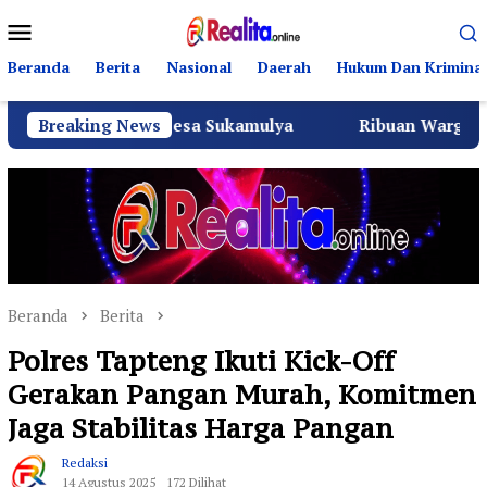
Loncat
Menu
ke
Mobile
konten
Beranda
Berita
Nasional
Daerah
Hukum Dan Kriminal
 Kepala Desa Sukamulya
Breaking News
Ribuan Warga Sukamulya Pad
Beranda
Berita
Polres Tapteng Ikuti Kick-Off
Gerakan Pangan Murah, Komitmen
Jaga Stabilitas Harga Pangan
Redaksi
14 Agustus 2025
172 Dilihat