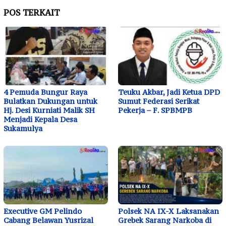
POS TERKAIT
4 Pemuda Bungur Raya
Teuku Akbar, Jadi Ketua DPD
Bulatkan Dukungan untuk
Sumut Federasi Serikat
Hj. Desi Kurniati Malik SH
Pekerja – F. SPBMPB
Menjadi Kepala Desa
Sukamulya
Executive GM Pelindo
Polsek NA IX-X Laksanakan
Cabang Belawan Yusrizal
Grebek Sarang Narkoba di