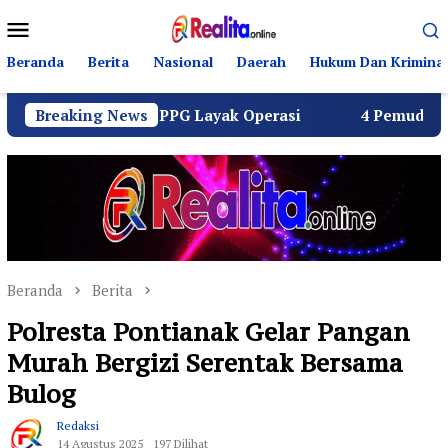
Loncat
Menu
ke
Mobile
konten
Beranda
Berita
Nasional
Daerah
Hukum Dan Kriminal
 Seluruh SPPG Layak Operasi
Breaking News
4 Pemuda Bungur Raya 
Beranda
Berita
Polresta Pontianak Gelar Pangan
Murah Bergizi Serentak Bersama
Bulog
Redaksi
14 Agustus 2025
197 Dilihat