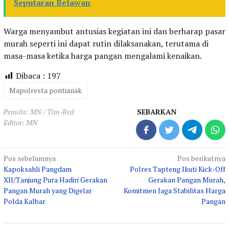
Seputaran Belawan
Warga menyambut antusias kegiatan ini dan berharap pasar
murah seperti ini dapat rutin dilaksanakan, terutama di
masa-masa ketika harga pangan mengalami kenaikan.
Dibaca :
197
Mapolresta pontianak
Penulis: MN / Tim-Red
SEBARKAN
Editor: MN
Navigasi
Pos sebelumnya
Pos berikutnya
Kapoksahli Pangdam
Polres Tapteng Ikuti Kick-Off
pos
XII/Tanjung Pura Hadiri Gerakan
Gerakan Pangan Murah,
Pangan Murah yang Digelar
Komitmen Jaga Stabilitas Harga
Polda Kalbar
Pangan