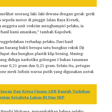
a melihat seorang laki-laki dewasa dengan gerak-gerik
 sepeda motor di pinggir Jalan Raya Kresek,
a anggota unit reskrim menghampiri pelaku, ia
rhasil kami amankan,” tambah Kapolsek.
nggeledahan terhadap pelaku. Dari hasil
 barang bukti berupa satu bungkus rokok Dji
dapat dua bungkus plastik klip bening. Masing-
h yang diduga narkotika golongan I bukan tanaman
besar 0,21 gram dan 0,25 gram. Selain itu, petugas
ne merk Infinix warna putih yang digunakan untuk
lawan Dan Ketua Umum ABB Bantah Tuduhan
butan Sengketa Lahan BI Dan SBP
TU Hendri Mulyana, menambahkan bahwa pelaku