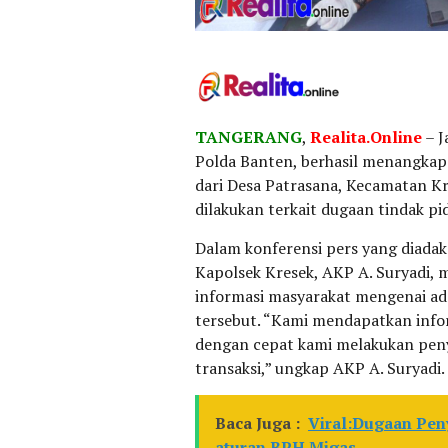
TANGERANG
,
Realita.Online
– J
Polda Banten, berhasil menangkap s
dari Desa Patrasana, Kecamatan K
dilakukan terkait dugaan tindak pi
Dalam konferensi pers yang diadak
Kapolsek Kresek, AKP A. Suryadi,
informasi masyarakat mengenai adan
tersebut. “Kami mendapatkan infor
dengan cepat kami melakukan penye
transaksi,” ungkap AKP A. Suryadi.
Baca Juga :
Viral:Dugaan Pen
aturan BPH Migas