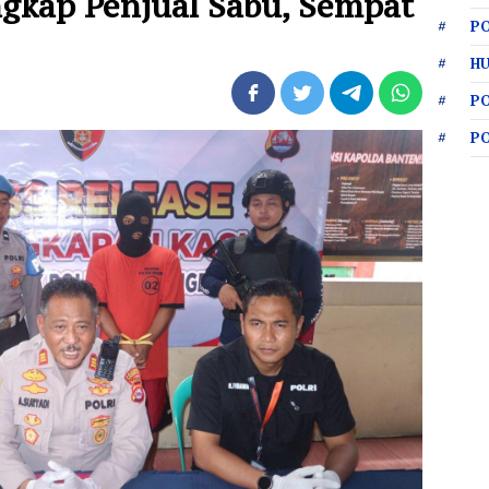
ngkap Penjual Sabu, Sempat
PO
HU
P
P