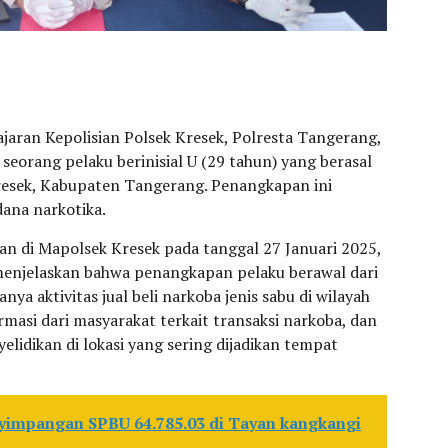
ajaran Kepolisian Polsek Kresek, Polresta Tangerang,
eorang pelaku berinisial U (29 tahun) yang berasal
resek, Kabupaten Tangerang. Penangkapan ini
dana narkotika.
an di Mapolsek Kresek pada tanggal 27 Januari 2025,
 menjelaskan bahwa penangkapan pelaku berawal dari
ya aktivitas jual beli narkoba jenis sabu di wilayah
masi dari masyarakat terkait transaksi narkoba, dan
lidikan di lokasi yang sering dijadikan tempat
yimpangan SPBU 64.785.03 di Tayan kangkangi