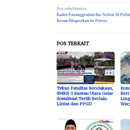
Navigasi
Pos sebelumnya
Kades Pasanggrahan Kec Solear Di Polis
pos
Resmi Dilaporkan ke Polres
POS TERKAIT
Tekan Fatalitas Kecelakaan,
Koma
SMKN 3 Rantau Utara Gelar
Beri
Sosialisasi Tertib Berlalu
Ling
Lintas dan PPGD
Warg