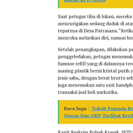
Saat petugas tiba di lokasi, merek
mencurigakan sedang duduk di atas
tepatnya di Desa Patrasana. “Ketik
mencoba melarikan diri, namun be
Setelah penangkapan, dilakukan pe
penggeledahan, petugas menemukan
Samsoe refill yang di dalamnya ter
masing plastik berisi kristal puti
jenis sabu, dengan berat brutto se
juga menemukan satu unit handpho
transaksi jual beli narkotika.
Baca Juga :
Tokoh Pemuda Be
Ormas Dan OKP Terlibat Keri
Kanit Reskrim Polsek Kresek, IP