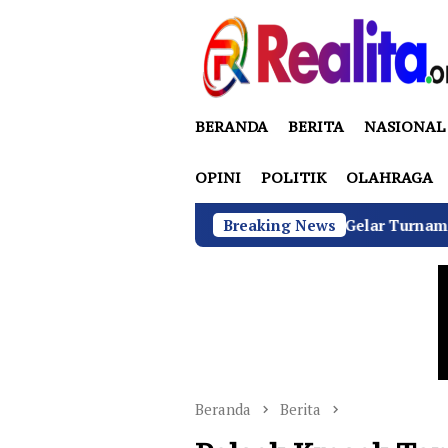
Loncat
ke
konten
BERANDA
BERITA
NASIONAL
OPINI
POLITIK
OLAHRAGA
GRIB Jaya Labuhanbatu Gelar Turnamen Catur Antarwartaw
Breaking News
Beranda
Berita