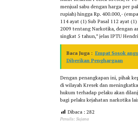
menjual sabu dengan harga per pake
rupiah) hingga Rp. 400.000,- (empa
114 ayat (1) Sub Pasal 112 ayat (
2009 tentang Narkotika, dengan a
singkat 5 tahun,” jelas IPTU Hendri
Baca Juga :
Empat Sosok anggo
Diberikan Penghargaan
Dengan penangkapan ini, pihak ke
di wilayah Kresek dan meningkatka
hukum terhadap pelaku akan dilanj
bagi pelaku kejahatan narkotika la
Dibaca :
282
Penulis: Sujana