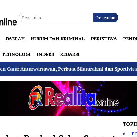
Pencarian
DAERAH
HUKUM DAN KRIMINAL
PERISTIWA
PEND
TEHNOLOGI
INDEKS
REDAKSI
an, Perkuat Silaturahmi dan Sportivitas
Tekan Fata
TOPI
PO