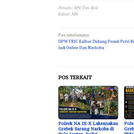
Penulis: MN/Tim-Red
Editor: MN
Navigasi
Pos sebelumnya
DPW FRIC Kalbar Dukung Penuh Polri B
pos
Judi Online Dan Narkoba
POS TERKAIT
Polsek NA IX-X Laksanakan
Pols
Grebek Sarang Narkoba di
Greb