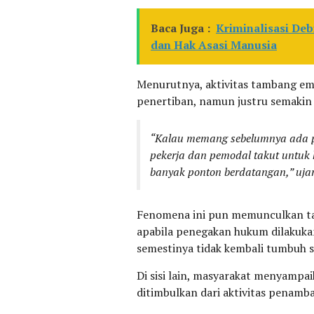
Baca Juga :
Kriminalisasi Deb
dan Hak Asasi Manusia
Menurutnya, aktivitas tambang ema
penertiban, namun justru semakin
“Kalau memang sebelumnya ada p
pekerja dan pemodal takut untuk 
banyak ponton berdatangan,” uj
Fenomena ini pun memunculkan tan
apabila penegakan hukum dilakukan
semestinya tidak kembali tumbuh s
Di sisi lain, masyarakat menyamp
ditimbulkan dari aktivitas penamba