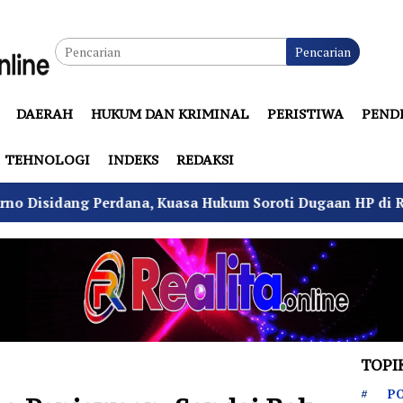
Pencarian
DAERAH
HUKUM DAN KRIMINAL
PERISTIWA
PEND
TEHNOLOGI
INDEKS
REDAKSI
, Kuasa Hukum Soroti Dugaan HP di Rutan Cipayung
TOPI
PO