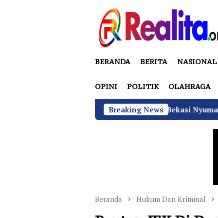
Loncat
ke
konten
BERANDA
BERITA
NASIONAL
OPINI
POLITIK
OLAHRAGA
Anggota DPRD Bekasi Nyumarno Disidang Perdana
Breaking News
Beranda
Hukum Dan Kriminal