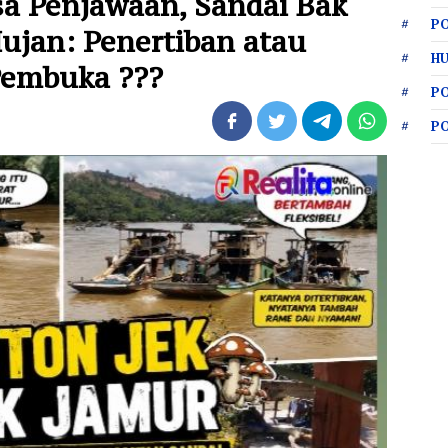
sa Penjawaan, Sandai Bak
PO
ujan: Penertiban atau
HU
Pembuka ???
P
P