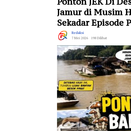
Ponton JEK Di De
Jamur di Musim H
Sekadar Episode 
Redaksi
7 Mei 2026
198 Dilihat