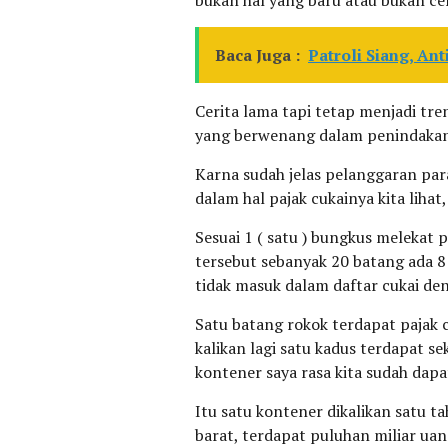
bukan hal yang baru atau bukan cer
Baca Juga :
Patroli Siang, A
Cerita lama tapi tetap menjadi tre
yang berwenang dalam penindakan 
Karna sudah jelas pelanggaran pa
dalam hal pajak cukainya kita lihat
Sesuai 1 ( satu ) bungkus melekat 
tersebut sebanyak 20 batang ada 8
tidak masuk dalam daftar cukai den
Satu batang rokok terdapat pajak c
kalikan lagi satu kadus terdapat s
kontener saya rasa kita sudah dapat
Itu satu kontener dikalikan satu 
barat, terdapat puluhan miliar uan