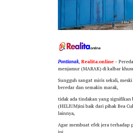
Pontianak
,
Realita.online
– Pereda
menjamur (MARAK) di kalbar khusus
Sungguh sangat miris sekali, meski
beredar dan semakin marak,
tidak ada tindakan yang signifikan
(HELIUM)ini baik dari pihak Bea C
lainnya,
Agar membuat efek jera terhadap p
ini,