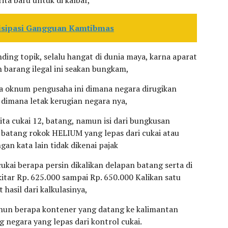
ita baru untuk di kalbar,
ntisipasi Gangguan Kamtibmas
nding topik, selalu hangat di dunia maya, karna aparat
barang ilegal ini seakan bungkam,
ra oknum pengusaha ini dimana negara dirugikan
, dimana letak kerugian negara nya,
pita cukai 12, batang, namun isi dari bungkusan
 batang rokok HELIUM yang lepas dari cukai atau
gan kata lain tidak dikenai pajak
ukai berapa persin dikalikan delapan batang serta di
ekitar Rp. 625.000 sampai Rp. 650.000 Kalikan satu
 hasil dari kalkulasinya,
tahun berapa kontener yang datang ke kalimantan
g negara yang lepas dari kontrol cukai.