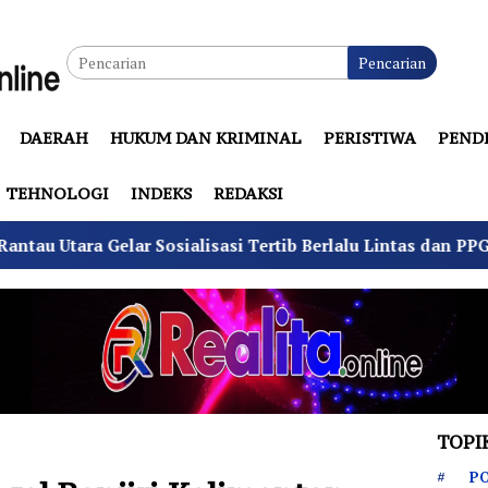
Pencarian
DAERAH
HUKUM DAN KRIMINAL
PERISTIWA
PEND
TEHNOLOGI
INDEKS
REDAKSI
sialisasi Tertib Berlalu Lintas dan PPGD
Suhu Pilka
TOPI
PO