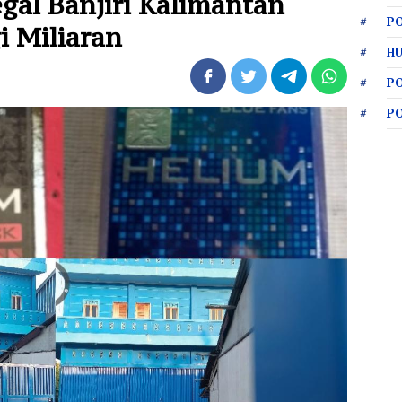
gal Banjiri Kalimantan
PO
i Miliaran
HU
P
P