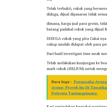
Telah terbukti, rokok yang ber
diduga, dijual dipasaran tidak sesua
dimana, harga jual para grosir, tid
batang padahal rokok yang dijual 
DIDUGA rokok yang pita Cukai nya 
cukup mudah didapat oleh para pen
Dari hasil investigasi time awak m
Telah melakukan kunjungan ke be
mark rokok (HELIUM) untuk mengeta
Baca Juga :
Pengusaha Ayong 
Ayong: Proyek Itu Di Tawarka
Polresta Tanjungpinang.
Kasi penindakan beacukai pontianak