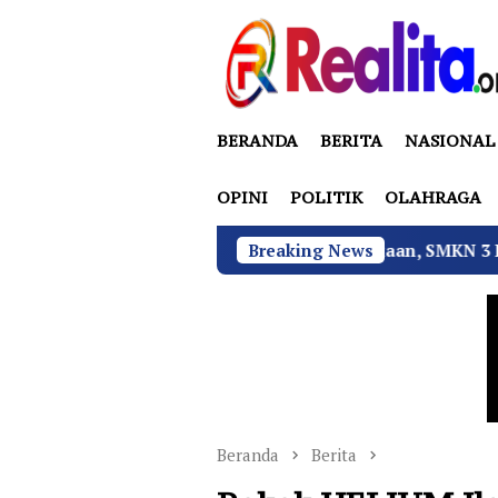
Loncat
ke
konten
BERANDA
BERITA
NASIONAL
OPINI
POLITIK
OLAHRAGA
Tekan Fatalitas Kecelakaan, SMKN 3 Rantau Utara Gelar So
Breaking News
Beranda
Berita