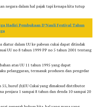
gian negara dalam hal pajak tapi kenapa kita tutup
lga Hadiri Pembukaan D’Nauli Festival Tahun
lga
as diatur dalam UU ke pabean cukai dapat ditindak
suai UU no 8 tahun 1999 PP no 5 tahun 2001 tentang
bahan atas UU 11 tahun 1995 yang dapat
laku pelanggaran, termasuk produsen dan pengedar
an 55, huruf (b)UU Cukai yang dimaksud distributor
na penjara 1 sampai 8 tahun dan denda 10 sampai 20
parat penegak hukum kita, hal yang mana yang