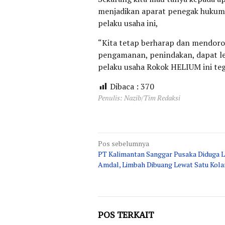
menjadikan aparat penegak hukum 
pelaku usaha ini,
“Kita tetap berharap dan mendoro
pengamanan, penindakan, dapat le
pelaku usaha Rokok HELIUM ini teg
Dibaca :
370
Penulis: Nazib/Tim Redaksi
Navigasi
Pos sebelumnya
PT Kalimantan Sanggar Pusaka Diduga 
pos
Amdal, Limbah Dibuang Lewat Satu Kol
POS TERKAIT