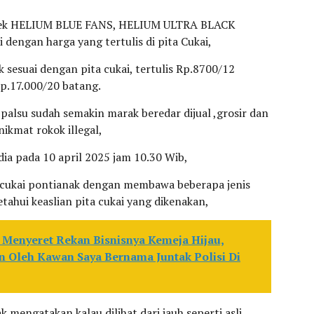
merek HELIUM BLUE FANS, HELIUM ULTRA BLACK
i dengan harga yang tertulis di pita Cukai,
ak sesuai dengan pita cukai, tertulis Rp.8700/12
Rp.17.000/20 batang.
palsu sudah semakin marak beredar dijual ,grosir dan
ikmat rokok illegal,
edia pada 10 april 2025 jam 10.30 Wib,
acukai pontianak dengan membawa beberapa jenis
hui keaslian pita cukai yang dikenakan,
Menyeret Rekan Bisnisnya Kemeja Hijau,
n Oleh Kawan Saya Bernama Juntak Polisi Di
 mengatakan kalau dilihat dari jauh seperti asli