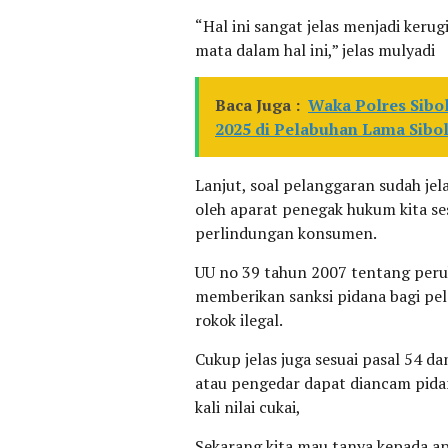
“Hal ini sangat jelas menjadi keru
mata dalam hal ini,” jelas mulyadi
Baca Juga :
Waka Polres Sibo
2025 di Pelabuhan Lama Sibo
Lanjut, soal pelanggaran sudah jel
oleh aparat penegak hukum kita se
perlindungan konsumen.
UU no 39 tahun 2007 tentang peru
memberikan sanksi pidana bagi pe
rokok ilegal.
Cukup jelas juga sesuai pasal 54 d
atau pengedar dapat diancam pida
kali nilai cukai,
Sekarang kita mau tanya kepada a