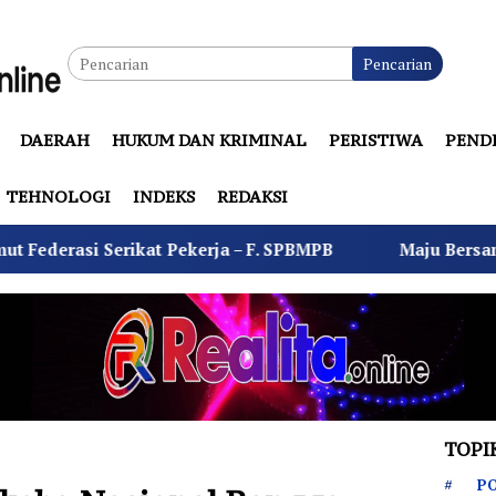
Pencarian
DAERAH
HUKUM DAN KRIMINAL
PERISTIWA
PEND
TEHNOLOGI
INDEKS
REDAKSI
kat Pekerja – F. SPBMPB
Maju Bersama Sejahtera Mer
TOPI
PO