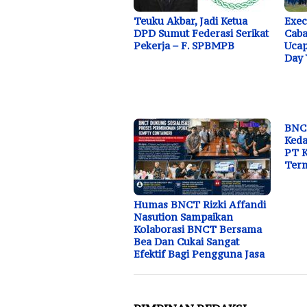
Teuku Akbar, Jadi Ketua
Exec
DPD Sumut Federasi Serikat
Caba
Pekerja – F. SPBMPB
Ucap
Day 
BNC
Ked
PT K
Ter
Humas BNCT Rizki Affandi
Nasution Sampaikan
Kolaborasi BNCT Bersama
Bea Dan Cukai Sangat
Efektif Bagi Pengguna Jasa