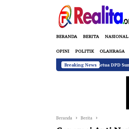
Loncat
ke
konten
BERANDA
BERITA
NASIONAL
OPINI
POLITIK
OLAHRAGA
Teuku Akbar, Jadi Ketua DPD Sumut Federasi Seri
Breaking News
Beranda
Berita