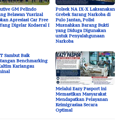
utive GM Pelindo
Polsek NA IX-X Laksanakan
ng Belawan Yusrizal
Grebek Sarang Narkoba di
kan Apresiasi Car Free
Pulo Jantan, Polisi
Yang Digelar Kodaeral I
Musnahkan Barang Bukti
yang Diduga Digunakan
untuk Penyalahgunaan
Narkoba
T Sambut Baik
atangan Benchmarking
altim Kariangau
minal
Melalui Eazy Pasport ini
Memastikan Masyarakat
Mendapatkan Pelayanan
Keimigrasiaa Secara
Optimal