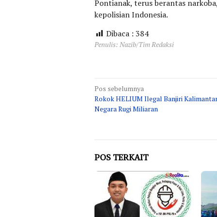
Pontianak, terus berantas narkoba
kepolisian Indonesia.
Dibaca :
384
Penulis: Nazib/Tim Redaksi
Navigasi
Pos sebelumnya
Rokok HELIUM Ilegal Banjiri Kalimantan
pos
Negara Rugi Miliaran
POS TERKAIT