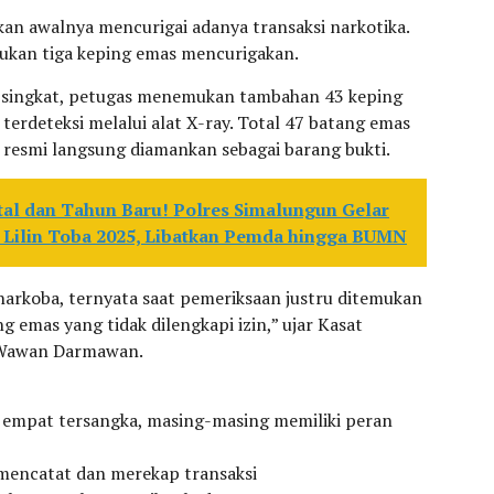
an awalnya mencurigai adanya transaksi narkotika.
ukan tiga keping emas mencurigakan.
tu singkat, petugas menemukan tambahan 43 keping
terdeteksi melalui alat X-ray. Total 47 batang emas
 resmi langsung diamankan sebagai barang bukti.
al dan Tahun Baru! Polres Simalungun Gelar
i Lilin Toba 2025, Libatkan Pemda hingga BUMN
arkoba, ternyata saat pemeriksaan justru ditemukan
 emas yang tidak dilengkapi izin,” ujar Kasat
 Wawan Darmawan.
n empat tersangka, masing-masing memiliki peran
mencatat dan merekap transaksi