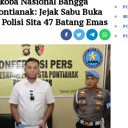
rkoba Nasional Bangga
PO
Pontianak: Jejak Sabu Buka
HU
 Polisi Sita 47 Batang Emas
P
P