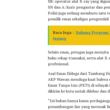
SR: operator alat X-ray yang dig
SN dan A: kurir pengantar dan p
Polisi juga sedang memburu satu te
pemilik emas sekaligus pengendali
Baca Juga :
Dukung Program P
Jagung
Selain emas, petugas juga menyita 
buku rekap transaksi, serta alat X
profesional.
Asal Emas Diduga dari Tambang Il
AKP Wawan menduga kuat bahwa em
Emas Tanpa Izin (PETI) di wilayah
dikirim ke kota untuk dilebur dan di
“Ini bukan hanya kasus perdagangan
penambangan liar yang merusak li