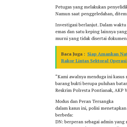
Petugas yang melakukan penyelidik
Namun saat penggeledahan, ditem
Investigasi berlanjut. Dalam wak
emas dan satu keping lainnya yang 
murni yang tidak disertai dokumen
Baca Juga :
Siap Amankan Nat
Rakor Lintas Sektoral Operas
“Kami awalnya menduga ini kasus n
barang bukti berupa puluhan batang
Reskrim Polresta Pontianak, AKP
Modus dan Peran Tersangka
dalam kasus ini, polisi menetapka
berbeda:
DN: berperan sebagai admin yang 