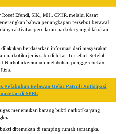
osef Efendi, SIK., MH., CPHR. melalui Kasat
 menerangkan bahwa penangkapan tersebut berawal
adanya aktivitas peredaran narkoba yang dilakukan
dilakukan berdasarkan informasi dari masyarakat
 narkotika jenis sabu di lokasi tersebut. Setelah
 Sat Narkoba kemudian melakukan penggerebekan
 Riza.
s Pelabuhan Belawan Gelar Patroli Antisipasi
macetan di SPBU
tugas menemukan barang bukti narkotika yang
gka.
 bukti ditemukan di samping rumah tersangka.