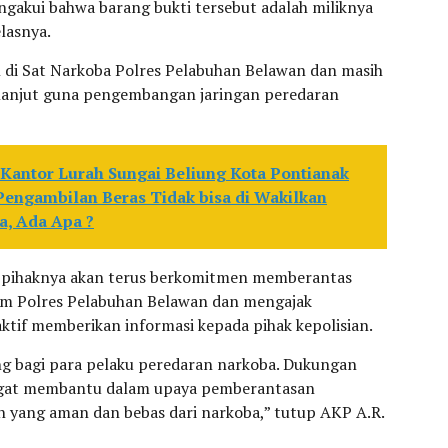
engakui bahwa barang bukti tersebut adalah miliknya
lasnya.
n di Sat Narkoba Polres Pelabuhan Belawan dan masih
h lanjut guna pengembangan jaringan peredaran
 Kantor Lurah Sungai Beliung Kota Pontianak
Pengambilan Beras Tidak bisa di Wakilkan
a, Ada Apa ?
 pihaknya akan terus berkomitmen memberantas
um Polres Pelabuhan Belawan dan mengajak
ktif memberikan informasi kepada pihak kepolisian.
g bagi para pelaku peredaran narkoba. Dukungan
angat membantu dalam upaya pemberantasan
n yang aman dan bebas dari narkoba,” tutup AKP A.R.