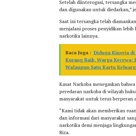
Setelah diinterogasi, tersangka m
dan digunakan untuk diedarkan,” je
Saat ini tersangka telah diamanka
menjalani proses penyidikan lebi
narkotika lainnya.
Baca Juga :
Diduga Kinerja di
Kurang Baik, Warga Kecewa: 
Walaupun Satu Kartu Keluarg
Kasat Narkoba menegaskan bahwa
peredaran narkoba di wilayah huk
masyarakat untuk terus berperan a
“Kami tidak akan memberikan ruan
dan informasi dari masyarakat s
narkotika demi menjaga lingkunga
Riza.