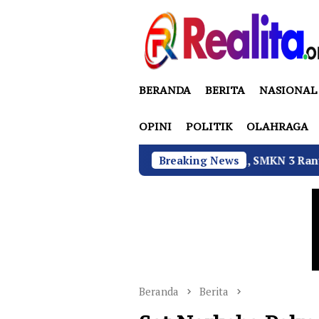
Loncat
ke
konten
BERANDA
BERITA
NASIONAL
OPINI
POLITIK
OLAHRAGA
Tekan Fatalitas Kecelakaan, SMKN 3 Rantau Utara Gelar S
Breaking News
Beranda
Berita