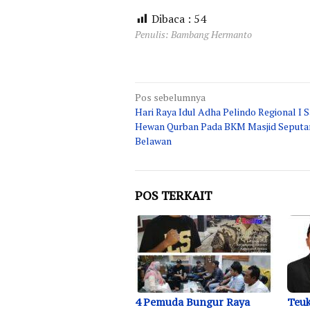
Dibaca :
54
Penulis: Bambang Hermanto
Navigasi
Pos sebelumnya
Hari Raya Idul Adha Pelindo Regional I 
pos
Hewan Qurban Pada BKM Masjid Seputa
Belawan
POS TERKAIT
4 Pemuda Bungur Raya
Teuk