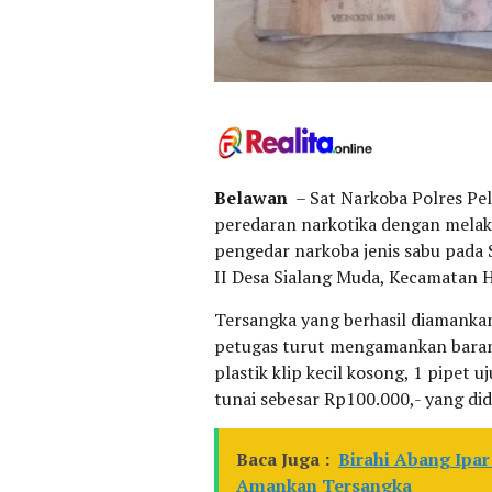
Belawan
– Sat Narkoba Polres Pe
peredaran narkotika dengan mela
pengedar narkoba jenis sabu pada 
II Desa Sialang Muda, Kecamatan 
Tersangka yang berhasil diamankan b
petugas turut mengamankan barang 
plastik klip kecil kosong, 1 pipet 
tunai sebesar Rp100.000,- yang did
Baca Juga :
Birahi Abang Ipar
Amankan Tersangka