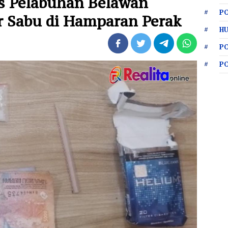
es Pelabuhan Belawan
PO
 Sabu di Hamparan Perak
HU
P
P