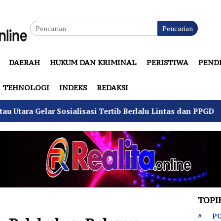
Pencarian
DAERAH
HUKUM DAN KRIMINAL
PERISTIWA
PEND
TEHNOLOGI
INDEKS
REDAKSI
osialisasi Tertib Berlalu Lintas dan PPGD
Suhu Pilk
TOPI
PO