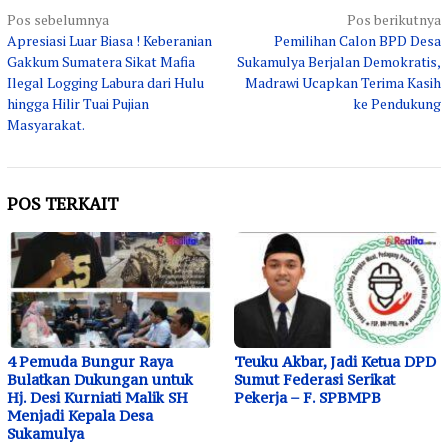
Navigasi
Pos sebelumnya
Pos berikutnya
Apresiasi Luar Biasa ! Keberanian
Pemilihan Calon BPD Desa
pos
Gakkum Sumatera Sikat Mafia
Sukamulya Berjalan Demokratis,
Ilegal Logging Labura dari Hulu
Madrawi Ucapkan Terima Kasih
hingga Hilir Tuai Pujian
ke Pendukung
Masyarakat.
POS TERKAIT
4 Pemuda Bungur Raya
Teuku Akbar, Jadi Ketua DPD
Bulatkan Dukungan untuk
Sumut Federasi Serikat
Hj. Desi Kurniati Malik SH
Pekerja – F. SPBMPB
Menjadi Kepala Desa
Sukamulya