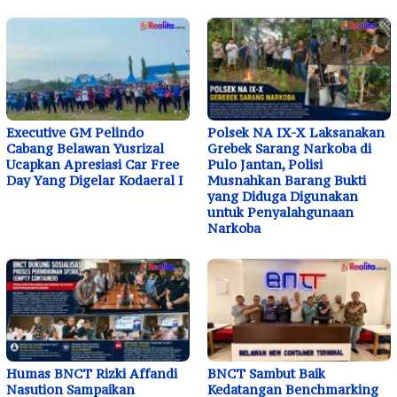
Executive GM Pelindo
Polsek NA IX-X Laksanakan
Cabang Belawan Yusrizal
Grebek Sarang Narkoba di
Ucapkan Apresiasi Car Free
Pulo Jantan, Polisi
Day Yang Digelar Kodaeral I
Musnahkan Barang Bukti
yang Diduga Digunakan
untuk Penyalahgunaan
Narkoba
Humas BNCT Rizki Affandi
BNCT Sambut Baik
Nasution Sampaikan
Kedatangan Benchmarking