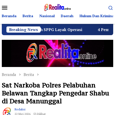
Loncat
Menu
ke
Mobile
konten
Beranda
Berita
Nasional
Daerah
Hukum Dan Kriminal
tus Seluruh SPPG Layak Operasi
Breaking News
4 Pemuda Bungur Ra
Beranda
Berita
Sat Narkoba Polres Pelabuhan
Belawan Tangkap Pengedar Shabu
di Desa Manunggal
Redaksi
22 Mei 2026
53 Dilihat