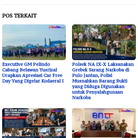
POS TERKAIT
Executive GM Pelindo
Polsek NA IX-X Laksanakan
Cabang Belawan Yusrizal
Grebek Sarang Narkoba di
Ucapkan Apresiasi Car Free
Pulo Jantan, Polisi
Day Yang Digelar Kodaeral I
Musnahkan Barang Bukti
yang Diduga Digunakan
untuk Penyalahgunaan
Narkoba