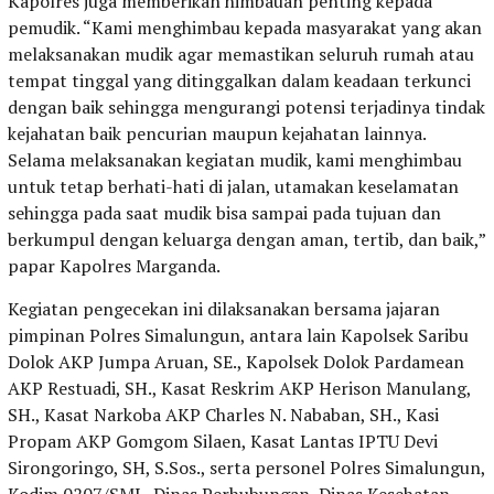
Kapolres juga memberikan himbauan penting kepada
pemudik. “Kami menghimbau kepada masyarakat yang akan
melaksanakan mudik agar memastikan seluruh rumah atau
tempat tinggal yang ditinggalkan dalam keadaan terkunci
dengan baik sehingga mengurangi potensi terjadinya tindak
kejahatan baik pencurian maupun kejahatan lainnya.
Selama melaksanakan kegiatan mudik, kami menghimbau
untuk tetap berhati-hati di jalan, utamakan keselamatan
sehingga pada saat mudik bisa sampai pada tujuan dan
berkumpul dengan keluarga dengan aman, tertib, dan baik,”
papar Kapolres Marganda.
Kegiatan pengecekan ini dilaksanakan bersama jajaran
pimpinan Polres Simalungun, antara lain Kapolsek Saribu
Dolok AKP Jumpa Aruan, SE., Kapolsek Dolok Pardamean
AKP Restuadi, SH., Kasat Reskrim AKP Herison Manulang,
SH., Kasat Narkoba AKP Charles N. Nababan, SH., Kasi
Propam AKP Gomgom Silaen, Kasat Lantas IPTU Devi
Sirongoringo, SH, S.Sos., serta personel Polres Simalungun,
Kodim 0207/SML, Dinas Perhubungan, Dinas Kesehatan,