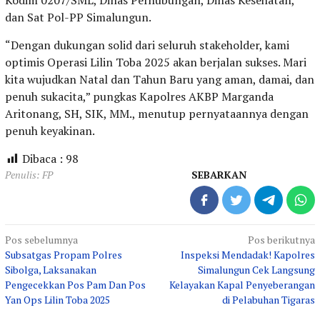
dan Sat Pol-PP Simalungun.
“Dengan dukungan solid dari seluruh stakeholder, kami
optimis Operasi Lilin Toba 2025 akan berjalan sukses. Mari
kita wujudkan Natal dan Tahun Baru yang aman, damai, dan
penuh sukacita,” pungkas Kapolres AKBP Marganda
Aritonang, SH, SIK, MM., menutup pernyataannya dengan
penuh keyakinan.
Dibaca :
98
Penulis: FP
SEBARKAN
Navigasi
Pos sebelumnya
Pos berikutnya
Subsatgas Propam Polres
Inspeksi Mendadak! Kapolres
pos
Sibolga, Laksanakan
Simalungun Cek Langsung
Pengecekkan Pos Pam Dan Pos
Kelayakan Kapal Penyeberangan
Yan Ops Lilin Toba 2025
di Pelabuhan Tigaras