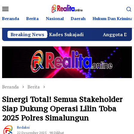
Loncat
Menu
ke
Mobile
konten
Beranda
Berita
Nasional
Daerah
Hukum Dan Kriminal
ftar Kades Sukajadi
Breaking News
Anggota DPRD Bekasi Nyumarn
Beranda
Berita
Sinergi Total! Semua Stakeholder
Siap Dukung Operasi Lilin Toba
2025 Polres Simalungun
Redaksi
22 Desember 2025
98 Dilihat