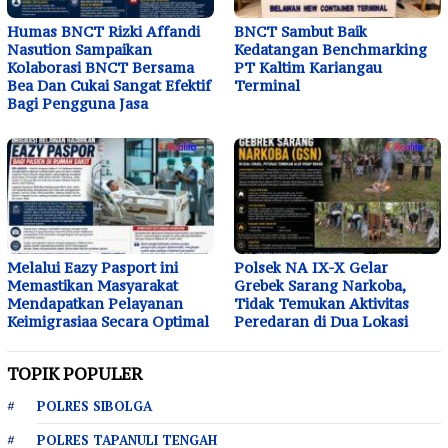
Humas BNCT Rizki Affandi
BNCT Sambut Baik
Nasution Sampaikan
Kedatangan Benchmarking
Kolaborasi BNCT Bersama
PT Kaltim Kariangau
Bea Dan Cukai Sangat Efektif
Terminal
Bagi Pengguna Jasa
Melalui Eazy Pasport ini
Polsek NA IX-X Gelar
Memastikan Masyarakat
Grebek Sarang Narkoba,
Mendapatkan Pelayanan
Tidak Temukan Aktivitas
Keimigrasiaa Secara Optimal
Peredaran di Dua Lokasi
TOPIK POPULER
POLRES SIBOLGA
POLRES TAPANULI TENGAH