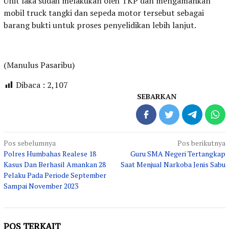
Unit laka sudah melakukan oleh TKP dan mengamankan
mobil truck tangki dan sepeda motor tersebut sebagai
barang bukti untuk proses penyelidikan lebih lanjut.
(Manulus Pasaribu)
Dibaca :
2,107
SEBARKAN
Navigasi
Pos sebelumnya
Pos berikutnya
Polres Humbahas Realese 18
Guru SMA Negeri Tertangkap
pos
Kasus Dan Berhasil Amankan 28
Saat Menjual Narkoba Jenis Sabu
Pelaku Pada Periode September
Sampai November 2023
POS TERKAIT