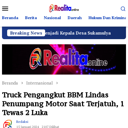
Loncat
Menu
ke
Mobile
konten
Beranda
Berita
Nasional
Daerah
Hukum Dan Kriminal
ik SH Menjadi Kepala Desa Sukamulya
Breaking News
Ribuan Warga 
Beranda
Internasional
Truck Pengangkut BBM Lindas
Penumpang Motor Saat Terjatuh, 1
Tewas 2 Luka
Redaksi
15 Januari 2024
2107 Dilihat