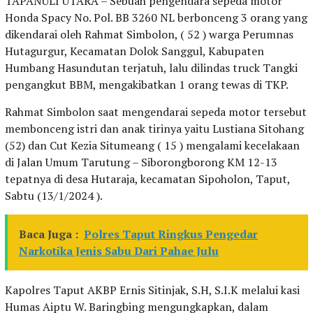
TAPANULI UTARA – Sebuah pengendara sepeda motor
Honda Spacy No. Pol. BB 3260 NL berbonceng 3 orang yang
dikendarai oleh Rahmat Simbolon, ( 52 ) warga Perumnas
Hutagurgur, Kecamatan Dolok Sanggul, Kabupaten
Humbang Hasundutan terjatuh, lalu dilindas truck Tangki
pengangkut BBM, mengakibatkan 1 orang tewas di TKP.
Rahmat Simbolon saat mengendarai sepeda motor tersebut
membonceng istri dan anak tirinya yaitu Lustiana Sitohang
(52) dan Cut Kezia Situmeang ( 15 ) mengalami kecelakaan
di Jalan Umum Tarutung – Siborongborong KM 12-13
tepatnya di desa Hutaraja, kecamatan Sipoholon, Taput,
Sabtu (13/1/2024 ).
Baca Juga :
Polres Taput Ringkus Pengedar
Narkotika Jenis Sabu Dari Pahae Julu
Kapolres Taput AKBP Ernis Sitinjak, S.H, S.I.K melalui kasi
Humas Aiptu W. Baringbing mengungkapkan, dalam