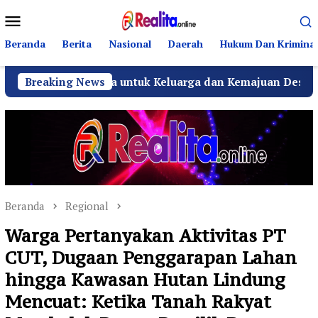
Loncat
Menu
ke
Mobile
konten
Beranda
Berita
Nasional
Daerah
Hukum Dan Kriminal
Bersama untuk Keluarga dan Kemajuan Desa
Breaking News
Teuku Ak
Beranda
Regional
Warga Pertanyakan Aktivitas PT
CUT, Dugaan Penggarapan Lahan
hingga Kawasan Hutan Lindung
Mencuat: Ketika Tanah Rakyat