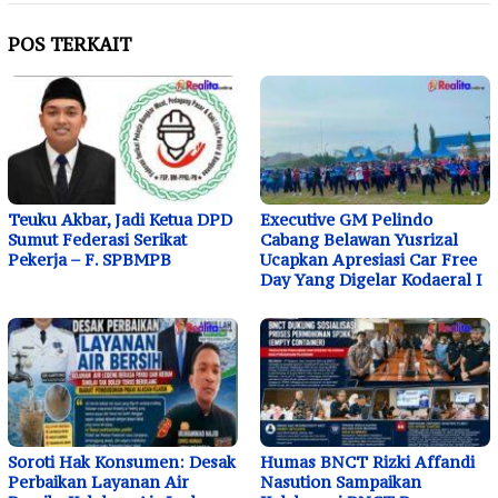
POS TERKAIT
Teuku Akbar, Jadi Ketua DPD
Executive GM Pelindo
Sumut Federasi Serikat
Cabang Belawan Yusrizal
Pekerja – F. SPBMPB
Ucapkan Apresiasi Car Free
Day Yang Digelar Kodaeral I
Soroti Hak Konsumen: Desak
Humas BNCT Rizki Affandi
Perbaikan Layanan Air
Nasution Sampaikan