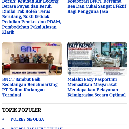
Bersih: Keluhan Air Ledeng
Kolaborasi BNCT Bersama
Berasa Payau dan Keruh
Bea Dan Cukai Sangat Efektif
Dinilai Tak Boleh Terus
Bagi Pengguna Jasa
Berulang, Bukti Ketidak
Pedulian Pemkot dan PDAM,
Pembodohan Pakai Alasan
Klasik
BNCT Sambut Baik
Melalui Eazy Pasport ini
Kedatangan Benchmarking
Memastikan Masyarakat
PT Kaltim Kariangau
Mendapatkan Pelayanan
Terminal
Keimigrasiaa Secara Optimal
TOPIK POPULER
POLRES SIBOLGA
POLRES TAPANULI TENGAH