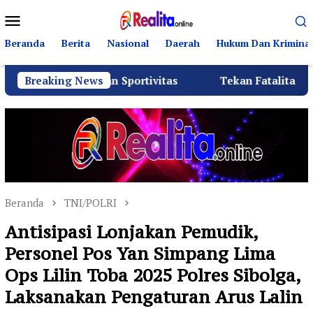
Loncat
Menu
ke
Mobile
konten
Beranda
Berita
Nasional
Daerah
Hukum Dan Kriminal
hmi dan Sportivitas
Breaking News
Tekan Fatalitas Kecelakaan, SMK
Beranda
TNI/POLRI
Antisipasi Lonjakan Pemudik,
Personel Pos Yan Simpang Lima
Ops Lilin Toba 2025 Polres Sibolga,
Laksanakan Pengaturan Arus Lalin