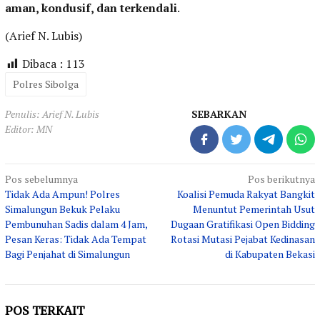
aman, kondusif, dan terkendali
.
(Arief N. Lubis)
Dibaca :
113
Polres Sibolga
Penulis: Arief N. Lubis
SEBARKAN
Editor: MN
Navigasi
Pos sebelumnya
Pos berikutnya
Tidak Ada Ampun! Polres
Koalisi Pemuda Rakyat Bangkit
pos
Simalungun Bekuk Pelaku
Menuntut Pemerintah Usut
Pembunuhan Sadis dalam 4 Jam,
Dugaan Gratifikasi Open Bidding
Pesan Keras: Tidak Ada Tempat
Rotasi Mutasi Pejabat Kedinasan
Bagi Penjahat di Simalungun
di Kabupaten Bekasi
POS TERKAIT