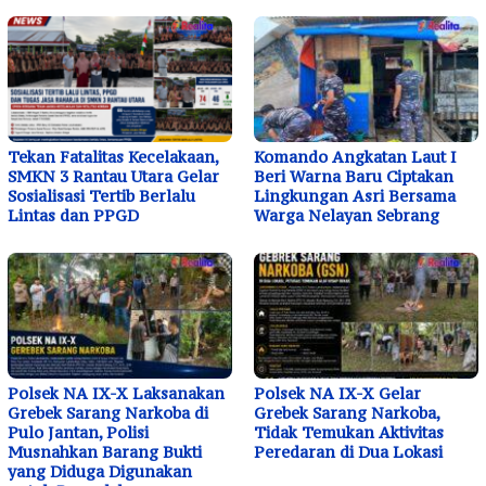
Tekan Fatalitas Kecelakaan,
Komando Angkatan Laut I
SMKN 3 Rantau Utara Gelar
Beri Warna Baru Ciptakan
Sosialisasi Tertib Berlalu
Lingkungan Asri Bersama
Lintas dan PPGD
Warga Nelayan Sebrang
Polsek NA IX-X Laksanakan
Polsek NA IX-X Gelar
Grebek Sarang Narkoba di
Grebek Sarang Narkoba,
Pulo Jantan, Polisi
Tidak Temukan Aktivitas
Musnahkan Barang Bukti
Peredaran di Dua Lokasi
yang Diduga Digunakan