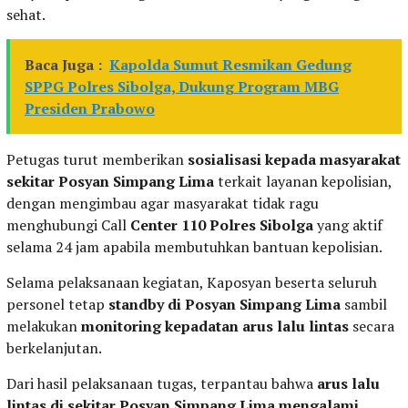
sehat.
Baca Juga :
Kapolda Sumut Resmikan Gedung
SPPG Polres Sibolga, Dukung Program MBG
Presiden Prabowo
Petugas turut memberikan
sosialisasi kepada masyarakat
sekitar Posyan Simpang Lima
terkait layanan kepolisian,
dengan mengimbau agar masyarakat tidak ragu
menghubungi Call
Center 110 Polres Sibolga
yang aktif
selama 24 jam apabila membutuhkan bantuan kepolisian.
Selama pelaksanaan kegiatan, Kaposyan beserta seluruh
personel tetap
standby di Posyan Simpang Lima
sambil
melakukan
monitoring kepadatan arus lalu lintas
secara
berkelanjutan.
Dari hasil pelaksanaan tugas, terpantau bahwa
arus lalu
lintas di sekitar Posyan Simpang Lima mengalami