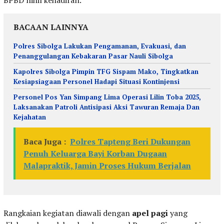
BPBD nihil kehadiran.
BACAAN LAINNYA
Polres Sibolga Lakukan Pengamanan, Evakuasi, dan
Penanggulangan Kebakaran Pasar Nauli Sibolga
Kapolres Sibolga Pimpin TFG Sispam Mako, Tingkatkan
Kesiapsiagaan Personel Hadapi Situasi Kontinjensi
Personel Pos Yan Simpang Lima Operasi Lilin Toba 2025,
Laksanakan Patroli Antisipasi Aksi Tawuran Remaja Dan
Kejahatan
Baca Juga :
Polres Tapteng Beri Dukungan
Penuh Keluarga Bayi Korban Dugaan
Malapraktik, Jamin Proses Hukum Berjalan
Rangkaian kegiatan diawali dengan
apel pagi
yang