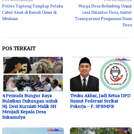
Navigasi
Polres Tapteng Tangkap Pelaku
Warga Desa Belimbing Unjuk
pos
Cabul Anak di Bawah Umur di
rasa Dikantor Desa, tuntut
Sibuluan
Transparansi Pengunaan Dana
Desa
POS TERKAIT
4 Pemuda Bungur Raya
Teuku Akbar, Jadi Ketua DPD
Bulatkan Dukungan untuk
Sumut Federasi Serikat
Hj. Desi Kurniati Malik SH
Pekerja – F. SPBMPB
Menjadi Kepala Desa
Sukamulya