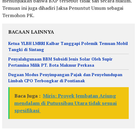
menunjukkan bahwa BAP tersebut tidak sah secara hukum.
Temuan ini juga dihadiri Jaksa Penuntut Umum sebagai
Termohon PK.
BACAAN LAINNYA
Ketua YLBH LMRRI Kalbar Tanggapi Polemik Temuan Mobil
Tangki di Sintang
Penyalahgunaan BBM Subsidi Jenis Solar Oleh Supir
Pertamina Milik PT. Bota Makmur Perkasa
Dugaan Modus Penyimpangan Pajak dan Penyelundupan
Limbah CPO Terbongkar di Pontianak
Baca Juga :
Miris: Proyek Jembatan Ariung
mendalam di Putussibau Utara tidak sesuai
spesifikasi