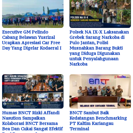
Executive GM Pelindo
Polsek NA IX-X Laksanakan
Cabang Belawan Yusrizal
Grebek Sarang Narkoba di
Ucapkan Apresiasi Car Free
Pulo Jantan, Polisi
Day Yang Digelar Kodaeral I
Musnahkan Barang Bukti
yang Diduga Digunakan
untuk Penyalahgunaan
Narkoba
Humas BNCT Rizki Affandi
BNCT Sambut Baik
Nasution Sampaikan
Kedatangan Benchmarking
Kolaborasi BNCT Bersama
PT Kaltim Kariangau
Bea Dan Cukai Sangat Efektif
Terminal