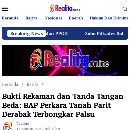
Loncat
Menu
ke
Mobile
konten
Beranda
Berita
Nasional
Daerah
Hukum Dan Kriminal
u Lintas dan PPGD
Breaking News
Suhu Pilkades Sukamulya Memanas
Beranda
Berita
Bukti Rekaman dan Tanda Tangan
Beda: BAP Perkara Tanah Parit
Derabak Terbongkar Palsu
Redaksi
11 Agustus 2025
205 Dilihat