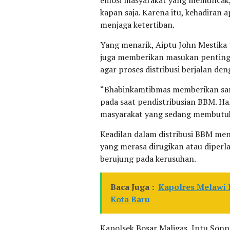
kapan saja. Karena itu, kehadiran
menjaga ketertiban.
Yang menarik, Aiptu John Mestika 
juga memberikan masukan penting 
agar proses distribusi berjalan den
“Bhabinkamtibmas memberikan sara
pada saat pendistribusian BBM. Hal
masyarakat yang sedang membutuhk
Keadilan dalam distribusi BBM men
yang merasa dirugikan atau diperl
berujung pada kerusuhan.
Baca Juga :
Kapolres Melawi 
Kota Baru
Kapolsek Bosar Maligas, Iptu Sonni