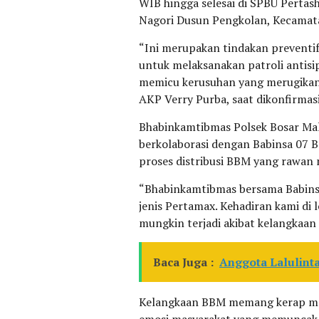
WIB hingga selesai di SPBU Pertash
Nagori Dusun Pengkolan, Kecamat
“Ini merupakan tindakan preventi
untuk melaksanakan patroli antisi
memicu kerusuhan yang merugikan 
AKP Verry Purba, saat dikonfirma
Bhabinkamtibmas Polsek Bosar Malig
berkolaborasi dengan Babinsa 07 
proses distribusi BBM yang rawan 
“Bhabinkamtibmas bersama Babin
jenis Pertamax. Kehadiran kami di 
mungkin terjadi akibat kelangkaa
Baca Juga :
Anggota Lalulinta
Kelangkaan BBM memang kerap memi
emosi masyarakat yang memuncak, h