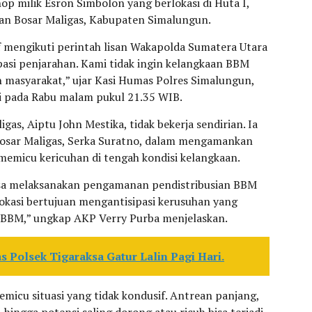
op milik Esron Simbolon yang berlokasi di Huta I,
an Bosar Maligas, Kabupaten Simalungun.
f mengikuti perintah lisan Wakapolda Sumatera Utara
pasi penjarahan. Kami tidak ingin kelangkaan BBM
masyarakat,” ujar Kasi Humas Polres Simalungun,
si pada Rabu malam pukul 21.35 WIB.
as, Aiptu John Mestika, tidak bekerja sendirian. Ia
Bosar Maligas, Serka Suratno, dalam mengamankan
memicu kericuhan di tengah kondisi kelangkaan.
sa melaksanakan pengamanan pendistribusian BBM
lokasi bertujuan mengantisipasi kerusuhan yang
n BBM,” ungkap AKP Verry Purba menjelaskan.
s Polsek Tigaraksa Gatur Lalin Pagi Hari.
cu situasi yang tidak kondusif. Antrean panjang,
ingga potensi saling dorong atau ricuh bisa terjadi