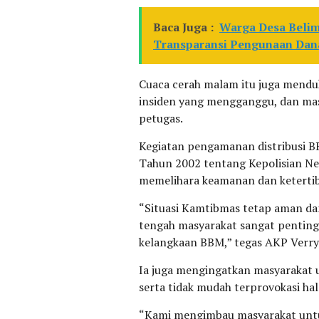
Baca Juga :
Warga Desa Belimb
Transparansi Pengunaan Dan
Cuaca cerah malam itu juga mendu
insiden yang mengganggu, dan mas
petugas.
Kegiatan pengamanan distribusi B
Tahun 2002 tentang Kepolisian Neg
memelihara keamanan dan keterti
“Situasi Kamtibmas tetap aman dan 
tengah masyarakat sangat penting,
kelangkaan BBM,” tegas AKP Verry
Ia juga mengingatkan masyarakat 
serta tidak mudah terprovokasi ha
“Kami mengimbau masyarakat untuk 