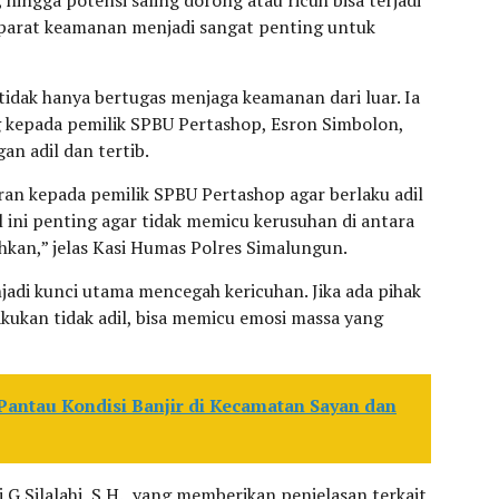
 aparat keamanan menjadi sangat penting untuk
tidak hanya bertugas menjaga keamanan dari luar. Ia
kepada pemilik SPBU Pertashop, Esron Simbolon,
gan adil dan tertib.
n kepada pemilik SPBU Pertashop agar berlaku adil
 ini penting agar tidak memicu kerusuhan di antara
an,” jelas Kasi Humas Polres Simalungun.
jadi kunci utama mencegah kericuhan. Jika ada pihak
akukan tidak adil, bisa memicu emosi massa yang
Pantau Kondisi Banjir di Kecamatan Sayan dan
 G Silalahi, S.H., yang memberikan penjelasan terkait