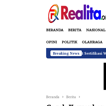
Loncat
ke
konten
BERANDA
BERITA
NASIONAL
OPINI
POLITIK
OLAHRAGA
i Bawah Sudaryono Genjot Sertifikasi Wajib SLHS, Target A
Breaking News
Beranda
Berita