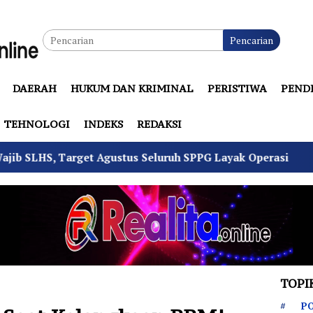
Pencarian
DAERAH
HUKUM DAN KRIMINAL
PERISTIWA
PEND
TEHNOLOGI
INDEKS
REDAKSI
gustus Seluruh SPPG Layak Operasi
4 Pemuda Bungur
TOPI
PO