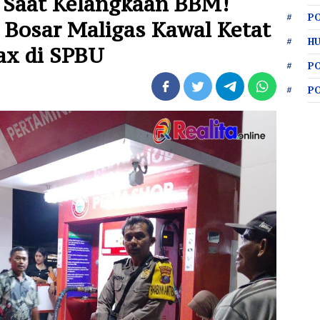
 Saat Kelangkaan BBM!
PO
Bosar Maligas Kawal Ketat
HU
ax di SPBU
P
P