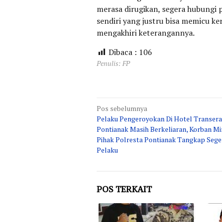
merasa dirugikan, segera hubungi 
sendiri yang justru bisa memicu k
mengakhiri keterangannya.
Dibaca :
106
Penulis: FP
Navigasi
Pos sebelumnya
Pelaku Pengeroyokan Di Hotel Transera
pos
Pontianak Masih Berkeliaran, Korban Mi
Pihak Polresta Pontianak Tangkap Sege
Pelaku
POS TERKAIT