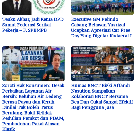
Teuku Akbar, Jadi Ketua DPD
Executive GM Pelindo
Sumut Federasi Serikat
Cabang Belawan Yusrizal
Pekerja – F. SPBMPB
Ucapkan Apresiasi Car Free
Day Yang Digelar Kodaeral I
Soroti Hak Konsumen: Desak
Humas BNCT Rizki Affandi
Perbaikan Layanan Air
Nasution Sampaikan
Bersih: Keluhan Air Ledeng
Kolaborasi BNCT Bersama
Berasa Payau dan Keruh
Bea Dan Cukai Sangat Efektif
Dinilai Tak Boleh Terus
Bagi Pengguna Jasa
Berulang, Bukti Ketidak
Pedulian Pemkot dan PDAM,
Pembodohan Pakai Alasan
Klasik