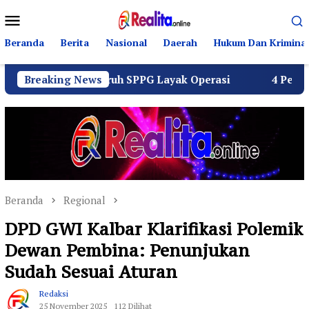
Loncat
Menu
ke
Mobile
konten
Beranda
Berita
Nasional
Daerah
Hukum Dan Kriminal
us Seluruh SPPG Layak Operasi
Breaking News
4 Pemuda Bungur Raya
Beranda
Regional
DPD GWI Kalbar Klarifikasi Polemik
Dewan Pembina: Penunjukan
Sudah Sesuai Aturan
Redaksi
25 November 2025
112 Dilihat