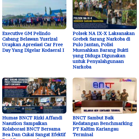
Executive GM Pelindo
Polsek NA IX-X Laksanakan
Cabang Belawan Yusrizal
Grebek Sarang Narkoba di
Ucapkan Apresiasi Car Free
Pulo Jantan, Polisi
Day Yang Digelar Kodaeral I
Musnahkan Barang Bukti
yang Diduga Digunakan
untuk Penyalahgunaan
Narkoba
Humas BNCT Rizki Affandi
BNCT Sambut Baik
Nasution Sampaikan
Kedatangan Benchmarking
Kolaborasi BNCT Bersama
PT Kaltim Kariangau
Bea Dan Cukai Sangat Efektif
Terminal