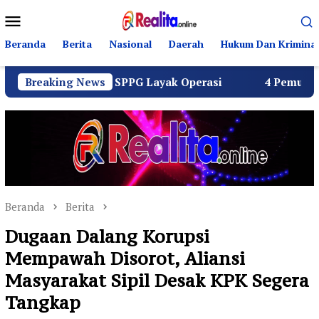
Loncat
Menu
ke
Mobile
konten
Beranda
Berita
Nasional
Daerah
Hukum Dan Kriminal
s Seluruh SPPG Layak Operasi
Breaking News
4 Pemuda Bungur Raya
Beranda
Berita
Dugaan Dalang Korupsi
Mempawah Disorot, Aliansi
Masyarakat Sipil Desak KPK Segera
Tangkap