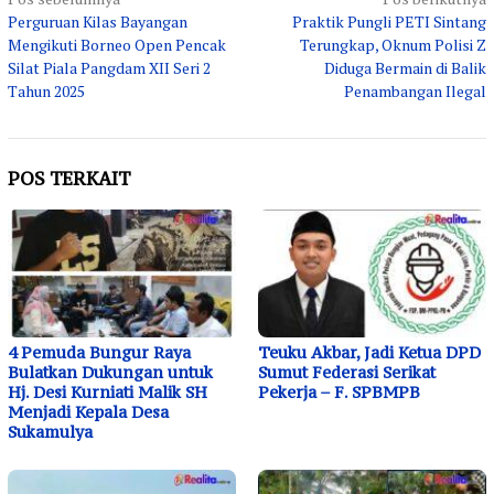
Navigasi
Perguruan Kilas Bayangan
Praktik Pungli PETI Sintang
pos
Mengikuti Borneo Open Pencak
Terungkap, Oknum Polisi Z
Silat Piala Pangdam XII Seri 2
Diduga Bermain di Balik
Tahun 2025
Penambangan Ilegal
POS TERKAIT
4 Pemuda Bungur Raya
Teuku Akbar, Jadi Ketua DPD
Bulatkan Dukungan untuk
Sumut Federasi Serikat
Hj. Desi Kurniati Malik SH
Pekerja – F. SPBMPB
Menjadi Kepala Desa
Sukamulya