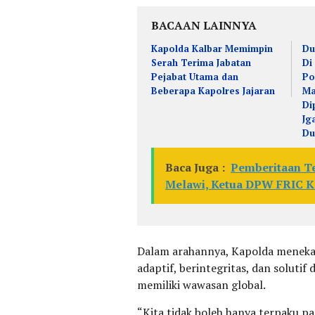
BACAAN LAINNYA
Kapolda Kalbar Memimpin
Du
Serah Terima Jabatan
Di
Pejabat Utama dan
Po
Beberapa Kapolres Jajaran
Ma
Di
Jg
Du
Baca Juga :
Pemberitaan T
Melawi, Ketua DPW FRIC Ka
Dalam arahannya, Kapolda menekan
adaptif, berintegritas, dan soluti
memiliki wawasan global.
​“Kita tidak boleh hanya terpaku 