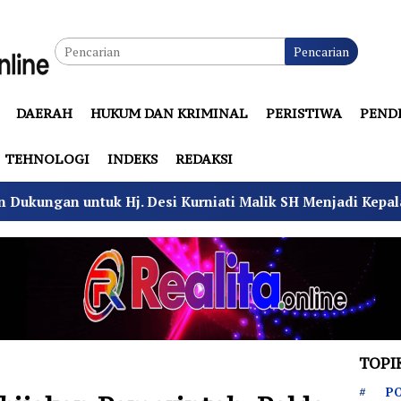
Pencarian
DAERAH
HUKUM DAN KRIMINAL
PERISTIWA
PEND
TEHNOLOGI
INDEKS
REDAKSI
j. Desi Kurniati Malik SH Menjadi Kepala Desa Sukamulya
TOPI
PO