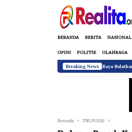
Loncat
ke
konten
BERANDA
BERITA
NASIONAL
OPINI
POLITIK
OLAHRAGA
4 Pemuda Bungur Raya Bulatkan Dukungan untuk H
Breaking News
Beranda
TNI/POLRI