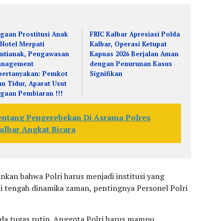
gaan Prostitusi Anak
FRIC Kalbar Apresiasi Polda
 Hotel Merpati
Kalbar, Operasi Ketupat
ntianak, Pengawasan
Kapuas 2026 Berjalan Aman
nagement
dengan Penurunan Kasus
pertanyakan: Pemkot
Signifikan
an Tidur, Aparat Usut
gaan Pembiaran !!!
entang Pengerebekan Di Asrama Polres
lbar Angkat Bicara
kan bahwa Polri harus menjadi institusi yang
f di tengah dinamika zaman, pentingnya Personel Polri
pada tugas rutin. Anggota Polri harus mampu