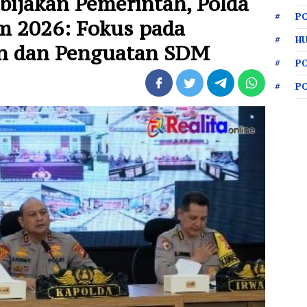
ijakan Pemerintah, Polda
PO
im 2026: Fokus pada
HU
n dan Penguatan SDM
P
P