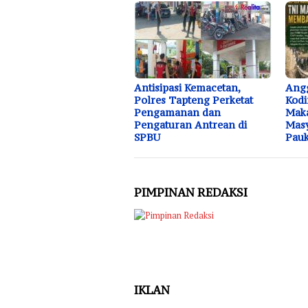
Antisipasi Kemacetan,
Ang
Polres Tapteng Perketat
Kodi
Pengamanan dan
Mak
Pengaturan Antrean di
Masy
SPBU
Pau
PIMPINAN REDAKSI
IKLAN