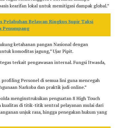
asis kearifan lokal untuk memitigasi dampak global.”
es Pelabuhan Belawan Ringkus Supir Taksi
da Penumpang
ndukung ketahanan pangan Nasional dengan
ntuk komoditas jagung,” Ujar Pipit.
i tegas terkait pengawasan internal. Fungsi Itwasda,
a profiling Personel di semua lini guna mencegah
hgunaan Narkoba dan praktik judi online.”
apolda menginstruksikan penguatan 8 High Touch
kualitas di titik-titik sentral pelayanan mulai dari
enanganan unjuk rasa, hingga penegakan hukum yang