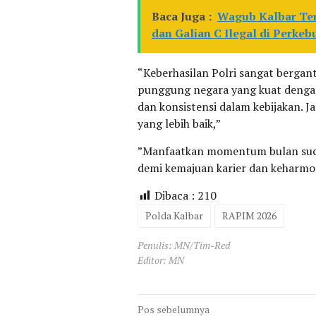
Baca Juga :
Wagub Kalbar Te
dan Galian C Ilegal di Perkeb
​“Keberhasilan Polri sangat bergan
punggung negara yang kuat dengan
dan konsistensi dalam kebijakan. 
yang lebih baik,”
​”Manfaatkan momentum bulan suci 
demi kemajuan karier dan keharmon
Dibaca :
210
Polda Kalbar
RAPIM 2026
Penulis: MN/Tim-Red
Editor: MN
Navigasi
Pos sebelumnya