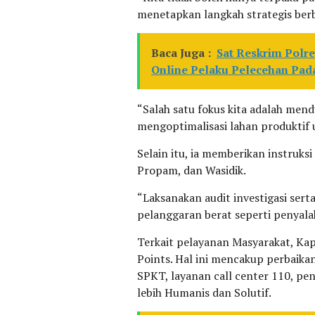
menetapkan langkah strategis berb
Baca Juga :
Sat Reskrim Polr
Online Pelaku Pelecehan Pa
“Salah satu fokus kita adalah me
mengoptimalisasi lahan produktif u
​Selain itu, ia memberikan instruks
Propam, dan Wasidik.
“Laksanakan audit investigasi sert
pelanggaran berat seperti penyala
​Terkait pelayanan Masyarakat, K
Points. Hal ini mencakup perbaikan 
SPKT, layanan call center 110, p
lebih Humanis dan Solutif.