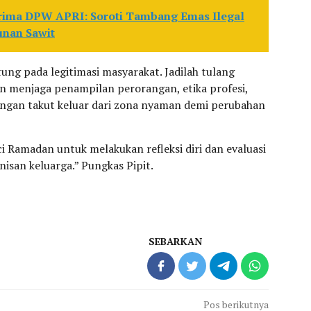
rima DPW APRI: Soroti Tambang Emas Ilegal
unan Sawit
tung pada legitimasi masyarakat. Jadilah tulang
 menjaga penampilan perorangan, etika profesi,
Jangan takut keluar dari zona nyaman demi perubahan
Ramadan untuk melakukan refleksi diri dan evaluasi
isan keluarga.” Pungkas Pipit.
SEBARKAN
Pos berikutnya