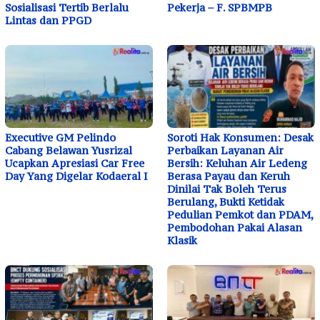
Sosialisasi Tertib Berlalu
Pekerja – F. SPBMPB
Lintas dan PPGD
Executive GM Pelindo
Soroti Hak Konsumen: Desak
Cabang Belawan Yusrizal
Perbaikan Layanan Air
Ucapkan Apresiasi Car Free
Bersih: Keluhan Air Ledeng
Day Yang Digelar Kodaeral I
Berasa Payau dan Keruh
Dinilai Tak Boleh Terus
Berulang, Bukti Ketidak
Pedulian Pemkot dan PDAM,
Pembodohan Pakai Alasan
Klasik