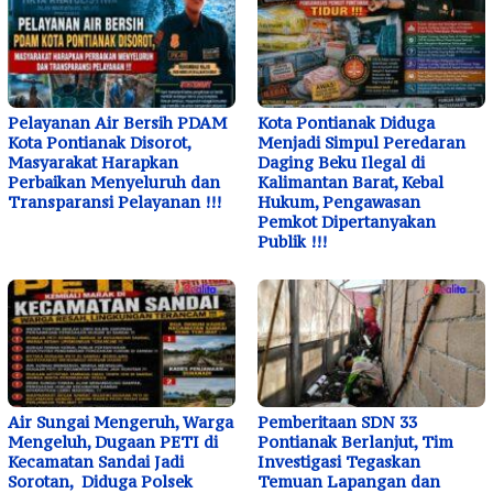
Pelayanan Air Bersih PDAM
Kota Pontianak Diduga
Kota Pontianak Disorot,
Menjadi Simpul Peredaran
Masyarakat Harapkan
Daging Beku Ilegal di
Perbaikan Menyeluruh dan
Kalimantan Barat, Kebal
Transparansi Pelayanan !!!
Hukum, Pengawasan
Pemkot Dipertanyakan
Publik !!!
Air Sungai Mengeruh, Warga
Pemberitaan SDN 33
Mengeluh, Dugaan PETI di
Pontianak Berlanjut, Tim
Kecamatan Sandai Jadi
Investigasi Tegaskan
Sorotan, Diduga Polsek
Temuan Lapangan dan