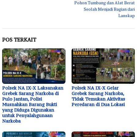
Pohon Tumbang dan Alat Berat
Seolah Menjadi Bagian dari
Lanskap
POS TERKAIT
Polsek NA IX-X Laksanakan
Polsek NA IX-X Gelar
Grebek Sarang Narkoba di
Grebek Sarang Narkoba,
Pulo Jantan, Polisi
Tidak Temukan Aktivitas
Musnahkan Barang Bukti
Peredaran di Dua Lokasi
yang Diduga Digunakan
untuk Penyalahgunaan
Narkoba