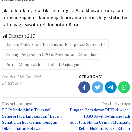
Jika dibiarkan, praktik “kencing” CPO dikhawatirkan akan
terus menjamur dan menjadi ancaman serius bagi stabilitas
tata niaga sawit di Kalimantan Barat.
Dibaca :
217
Dugaan Mafia Sawit Terstruktur Beroperasi Sistematis
Gudang Penjarahan CPO di Mempawah Dibongkar
Polres Mempawah
Polsek Anjungan
Penulis: MN/Tim-Red
SEBARKAN
Editor: MN
Navigasi
Pos sebelumnya
Pos berikutnya
PT Pelindo Multi Terminal
Dugaan Pembiaran PETI di Areal
pos
Senergi Jaga Lingkungan “Bersih
HGU Sawit Ketapang Jadi
Sehat Dan Berkesinambungan
Sorotan: Nama Usman Mencuat,
Dikecamatan Belawan
Kebal Hukum: Ketika Ribuan