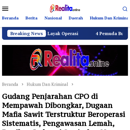
Loncat
Menu
ke
Mobile
konten
Beranda
Berita
Nasional
Daerah
Hukum Dan Kriminal
h SPPG Layak Operasi
Breaking News
4 Pemuda Bungur Raya Bulatka
Beranda
Hukum Dan Kriminal
Gudang Penjarahan CPO di
Mempawah Dibongkar, Dugaan
Mafia Sawit Terstruktur Beroperasi
Sistematis, Pengawasan Lemah,