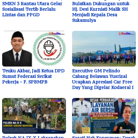
SMKN 3 Rantau Utara Gelar
Bulatkan Dukungan untuk
Sosialisasi Tertib Berlalu
Hj. Desi Kurniati Malik SH
Lintas dan PPGD
Menjadi Kepala Desa
Sukamulya
Teuku Akbar, Jadi Ketua DPD
Executive GM Pelindo
Sumut Federasi Serikat
Cabang Belawan Yusrizal
Pekerja – F. SPBMPB
Ucapkan Apresiasi Car Free
Day Yang Digelar Kodaeral I
Polsek NA IX-X Laksanakan
Soroti Hak Konsumen: Desak