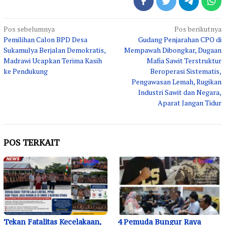
Navigasi
Pos sebelumnya
Pos berikutnya
Pemilihan Calon BPD Desa
Gudang Penjarahan CPO di
pos
Sukamulya Berjalan Demokratis,
Mempawah Dibongkar, Dugaan
Madrawi Ucapkan Terima Kasih
Mafia Sawit Terstruktur
ke Pendukung
Beroperasi Sistematis,
Pengawasan Lemah, Rugikan
Industri Sawit dan Negara,
Aparat Jangan Tidur
POS TERKAIT
Tekan Fatalitas Kecelakaan,
4 Pemuda Bungur Raya