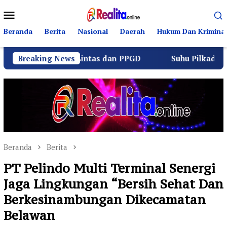
Loncat
Menu
ke
Mobile
konten
Beranda
Berita
Nasional
Daerah
Hukum Dan Kriminal
Berlalu Lintas dan PPGD
Breaking News
Suhu Pilkades Sukamulya Me
Beranda
Berita
PT Pelindo Multi Terminal Senergi
Jaga Lingkungan “Bersih Sehat Dan
Berkesinambungan Dikecamatan
Belawan