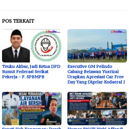
POS TERKAIT
Teuku Akbar, Jadi Ketua DPD
Executive GM Pelindo
Sumut Federasi Serikat
Cabang Belawan Yusrizal
Pekerja – F. SPBMPB
Ucapkan Apresiasi Car Free
Day Yang Digelar Kodaeral I