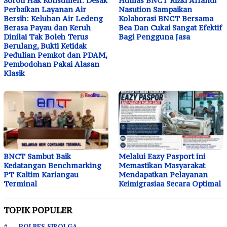
Soroti Hak Konsumen: Desak
Humas BNCT Rizki Affandi
Perbaikan Layanan Air
Nasution Sampaikan
Bersih: Keluhan Air Ledeng
Kolaborasi BNCT Bersama
Berasa Payau dan Keruh
Bea Dan Cukai Sangat Efektif
Dinilai Tak Boleh Terus
Bagi Pengguna Jasa
Berulang, Bukti Ketidak
Pedulian Pemkot dan PDAM,
Pembodohan Pakai Alasan
Klasik
BNCT Sambut Baik
Melalui Eazy Pasport ini
Kedatangan Benchmarking
Memastikan Masyarakat
PT Kaltim Kariangau
Mendapatkan Pelayanan
Terminal
Keimigrasiaa Secara Optimal
TOPIK POPULER
POLRES SIBOLGA