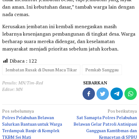
dan aman. Ini kebutuhan dasar,” tambah warga lain dengan
nada cemas.
Kerusakan jembatan ini kembali menegaskan masih
lebarnya kesenjangan pembangunan di tingkat desa. Warga
berharap suara mereka didengar, dan keselamatan
masyarakat menjadi prioritas sebelum jatuh korban.
Dibaca :
122
Jembatan Rusak di Dusun Maca Tikar
Pemkab Sanggau
Penulis: MN/Tim-Red
SEBARKAN
Editor: MN
Navigasi
Pos sebelumnya
Pos berikutnya
Polres Pelabuhan Belawan
Sat Samapta Polres Pelabuhan
pos
Salurkan Bantuan untuk Warga
Belawan Gelar Patroli Antisipasi
Terdampak Banjir di Komplek
Gangguan Kamtibmas dan
TKBM Sei Mati
Kemacetan di SPBU