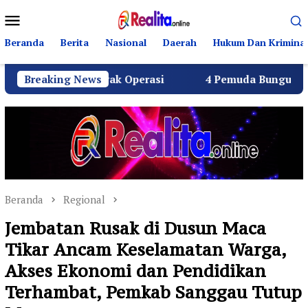
Loncat
Menu
ke
Mobile
konten
Beranda
Berita
Nasional
Daerah
Hukum Dan Kriminal
PG Layak Operasi
Breaking News
4 Pemuda Bungur Raya Bulatkan Duk
Beranda
Regional
Jembatan Rusak di Dusun Maca
Tikar Ancam Keselamatan Warga,
Akses Ekonomi dan Pendidikan
Terhambat, Pemkab Sanggau Tutup