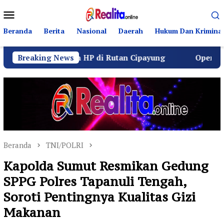
Loncat
Menu
ke
Mobile
konten
Beranda
Berita
Nasional
Daerah
Hukum Dan Kriminal
Dugaan HP di Rutan Cipayung
Breaking News
Operasi Senyap Kejag
Beranda
TNI/POLRI
Kapolda Sumut Resmikan Gedung
SPPG Polres Tapanuli Tengah,
Soroti Pentingnya Kualitas Gizi
Makanan