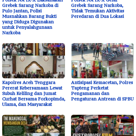
Grebek Sarang Narkoba di
Grebek Sarang Narkoba,
Pulo Jantan, Polisi
Tidak Temukan Aktivitas
Musnahkan Barang Bukti
Peredaran di Dua Lokasi
yang Diduga Digunakan
untuk Penyalahgunaan
Narkoba
Kapolres Aceh Tenggara
Antisipasi Kemacetan, Polres
Pererat Kebersamaan Lewat
Tapteng Perketat
Subuh Keliling dan Jumat
Pengamanan dan
Curhat Bersama Forkopimda,
Pengaturan Antrean di SPBU
Ulama, dan Masyarakat