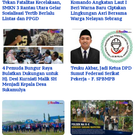
Tekan Fatalitas Kecelakaan,
Komando Angkatan Laut I
SMKN 3 Rantau Utara Gelar
Beri Warna Baru Ciptakan
Sosialisasi Tertib Berlalu
Lingkungan Asri Bersama
Lintas dan PPGD
Warga Nelayan Sebrang
4 Pemuda Bungur Raya
Teuku Akbar, Jadi Ketua DPD
Bulatkan Dukungan untuk
Sumut Federasi Serikat
Hj. Desi Kurniati Malik SH
Pekerja – F. SPBMPB
Menjadi Kepala Desa
Sukamulya