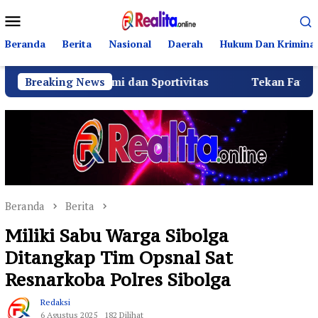
Loncat
Menu
ke
Mobile
konten
Beranda
Berita
Nasional
Daerah
Hukum Dan Kriminal
laturahmi dan Sportivitas
Breaking News
Tekan Fatalitas Kecelaka
Beranda
Berita
Miliki Sabu Warga Sibolga
Ditangkap Tim Opsnal Sat
Resnarkoba Polres Sibolga
Redaksi
6 Agustus 2025
182 Dilihat