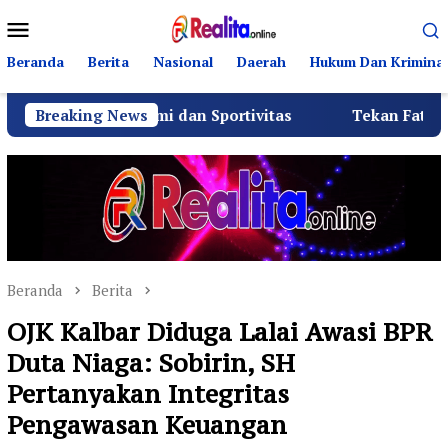
Loncat
Menu
ke
Mobile
konten
Beranda
Berita
Nasional
Daerah
Hukum Dan Kriminal
turahmi dan Sportivitas
Breaking News
Tekan Fatalitas Kecelakaan,
Beranda
Berita
OJK Kalbar Diduga Lalai Awasi BPR
Duta Niaga: Sobirin, SH
Pertanyakan Integritas
Pengawasan Keuangan