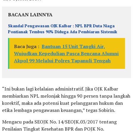
BACAAN LAINNYA
Skandal Pengawasan OJK Kalbar : NPL BPR Duta Niaga
Pontianak Tembus 90% Diduga Ada Pembiaran Sistemik
Baca Juga :
Bantuan 15 Unit Tangki Air,
Wujudkan Kepedulian Pasca Bencana Alumni
Akpol 99 Melalui Polres Tapanuli Tengah
“Ini bukan lagi kelalaian administratif. Jika OJK Kalbar
membiarkan NPL melonjak hingga 90 persen tanpa langkah
korektif, maka ada potensi kuat pelanggaran hukum dan
etika lembaga pengawasan keuangan,” tegas Sobirin.
Mengacu pada SEOJK No. 14/SEOJK.03/2017 tentang
Penilaian Tingkat Kesehatan BPR dan POJK No.