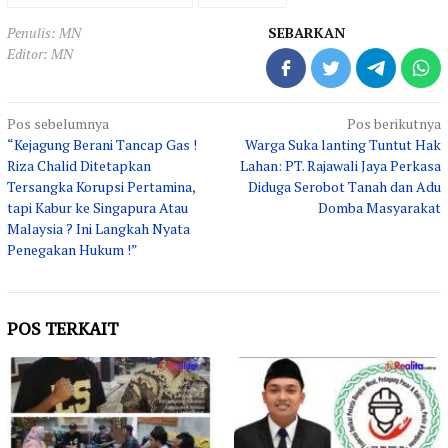
Penulis: MN
SEBARKAN
Editor: MN
Navigasi
Pos sebelumnya
Pos berikutnya
“Kejagung Berani Tancap Gas !
Warga Suka lanting Tuntut Hak
pos
Riza Chalid Ditetapkan
Lahan: PT. Rajawali Jaya Perkasa
Tersangka Korupsi Pertamina,
Diduga Serobot Tanah dan Adu
tapi Kabur ke Singapura Atau
Domba Masyarakat
Malaysia ? Ini Langkah Nyata
Penegakan Hukum !”
POS TERKAIT