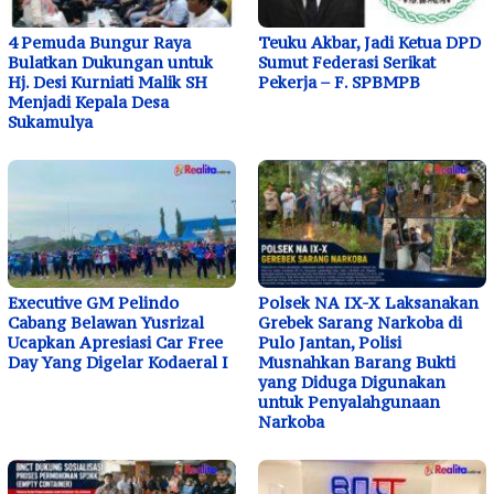
4 Pemuda Bungur Raya
Teuku Akbar, Jadi Ketua DPD
Bulatkan Dukungan untuk
Sumut Federasi Serikat
Hj. Desi Kurniati Malik SH
Pekerja – F. SPBMPB
Menjadi Kepala Desa
Sukamulya
Executive GM Pelindo
Polsek NA IX-X Laksanakan
Cabang Belawan Yusrizal
Grebek Sarang Narkoba di
Ucapkan Apresiasi Car Free
Pulo Jantan, Polisi
Day Yang Digelar Kodaeral I
Musnahkan Barang Bukti
yang Diduga Digunakan
untuk Penyalahgunaan
Narkoba