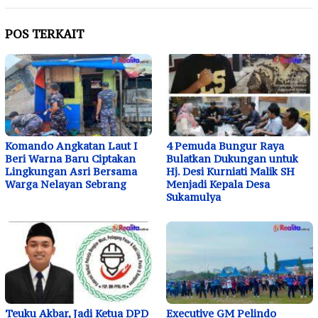
POS TERKAIT
Komando Angkatan Laut I
4 Pemuda Bungur Raya
Beri Warna Baru Ciptakan
Bulatkan Dukungan untuk
Lingkungan Asri Bersama
Hj. Desi Kurniati Malik SH
Warga Nelayan Sebrang
Menjadi Kepala Desa
Sukamulya
Teuku Akbar, Jadi Ketua DPD
Executive GM Pelindo