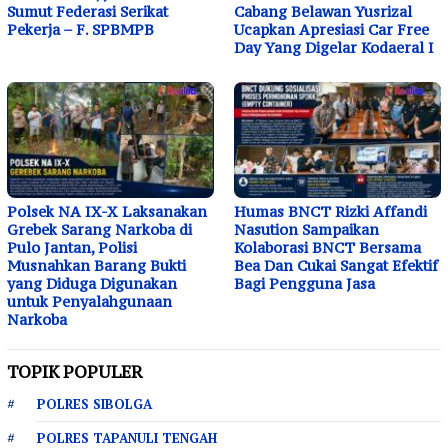
Sumut Federasi Serikat
Cabang Belawan Yusrizal
Pekerja – F. SPBMPB
Ucapkan Apresiasi Car Free
Day Yang Digelar Kodaeral I
Polsek NA IX-X Laksanakan
Humas BNCT Rizki Affandi
Grebek Sarang Narkoba di
Nasution Sampaikan
Pulo Jantan, Polisi
Kolaborasi BNCT Bersama
Musnahkan Barang Bukti
Bea Dan Cukai Sangat Efektif
yang Diduga Digunakan
Bagi Pengguna Jasa
untuk Penyalahgunaan
Narkoba
TOPIK POPULER
POLRES SIBOLGA
POLRES TAPANULI TENGAH