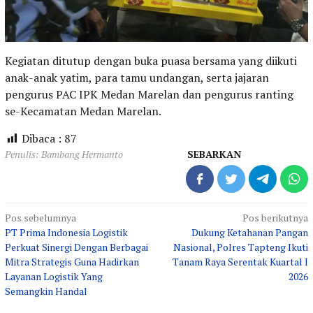
Kegiatan ditutup dengan buka puasa bersama yang diikuti
anak-anak yatim, para tamu undangan, serta jajaran
pengurus PAC IPK Medan Marelan dan pengurus ranting
se-Kecamatan Medan Marelan.
Dibaca :
87
Penulis: Bambang Hermanto
SEBARKAN
Navigasi
Pos sebelumnya
Pos berikutnya
PT Prima Indonesia Logistik
Dukung Ketahanan Pangan
pos
Perkuat Sinergi Dengan Berbagai
Nasional, Polres Tapteng Ikuti
Mitra Strategis Guna Hadirkan
Tanam Raya Serentak Kuartal I
Layanan Logistik Yang
2026
Semangkin Handal