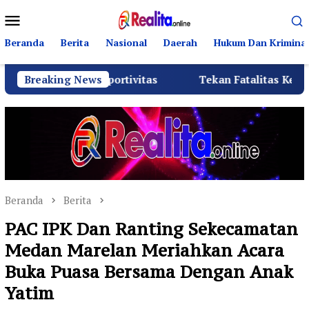
Loncat
Menu
ke
Mobile
konten
Beranda
Berita
Nasional
Daerah
Hukum Dan Kriminal
n Sportivitas
Breaking News
Tekan Fatalitas Kecelakaan, SMKN 3 Ra
Beranda
Berita
PAC IPK Dan Ranting Sekecamatan
Medan Marelan Meriahkan Acara
Buka Puasa Bersama Dengan Anak
Yatim