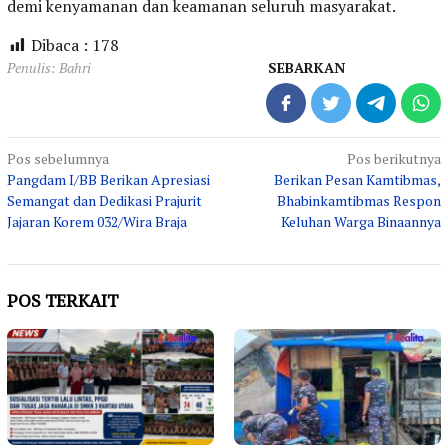
demi kenyamanan dan keamanan seluruh masyarakat.
Dibaca :
178
Penulis: Bahri
SEBARKAN
Navigasi
Pos sebelumnya
Pos berikutnya
Pangdam I/BB Berikan Apresiasi
Berikan Pesan Kamtibmas,
pos
Semangat dan Dedikasi Prajurit
Bhabinkamtibmas Respon
Jajaran Korem 032/Wira Braja
Keluhan Warga Binaannya
POS TERKAIT