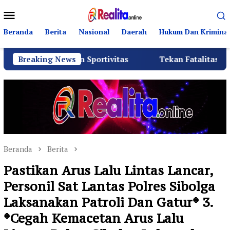
Loncat
Menu
ke
Mobile
konten
Beranda
Berita
Nasional
Daerah
Hukum Dan Kriminal
dan Sportivitas
Breaking News
Tekan Fatalitas Kecelakaan, SMKN 3 
Beranda
Berita
Pastikan Arus Lalu Lintas Lancar,
Personil Sat Lantas Polres Sibolga
Laksanakan Patroli Dan Gatur* 3.
*Cegah Kemacetan Arus Lalu