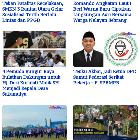
Tekan Fatalitas Kecelakaan,
Komando Angkatan Laut I
SMKN 3 Rantau Utara Gelar
Beri Warna Baru Ciptakan
Sosialisasi Tertib Berlalu
Lingkungan Asri Bersama
Lintas dan PPGD
Warga Nelayan Sebrang
4 Pemuda Bungur Raya
Teuku Akbar, Jadi Ketua DPD
Bulatkan Dukungan untuk
Sumut Federasi Serikat
Hj. Desi Kurniati Malik SH
Pekerja – F. SPBMPB
Menjadi Kepala Desa
Sukamulya