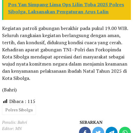
Pos Yan Simpang Lima Ops Lilin Toba 2025 Polres
Sibolga, Laksanakan Pengaturan Arus Lalin
Kegiatan patroli gabungan berakhir pada pukul 19.00 WIB.
Seluruh rangkaian kegiatan berlangsung dengan aman,
tertib, dan kondusif, didukung kondisi cuaca yang cerah.
Kehadiran aparat gabungan TNI–Polri dan Forkopimda
Kota Sibolga mendapat apresiasi dari masyarakat sebagai
wujud nyata komitmen negara dalam menjamin keamanan
dan kenyamanan pelaksanaan ibadah Natal Tahun 2025 di
Kota Sibolga.
(Bahri)
Dibaca :
115
Polres Sibolga
Penulis: Bahri
SEBARKAN
Editor: MN