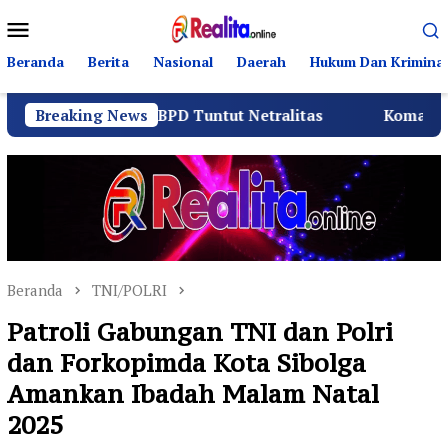
Loncat
Menu
ke
Mobile
konten
Beranda
Berita
Nasional
Daerah
Hukum Dan Kriminal
 dan BPD Tuntut Netralitas
Breaking News
Komando Angkatan Laut
Beranda
TNI/POLRI
Patroli Gabungan TNI dan Polri
dan Forkopimda Kota Sibolga
Amankan Ibadah Malam Natal
2025