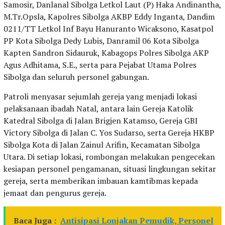
Samosir, Danlanal Sibolga Letkol Laut (P) Haka Andinantha,
M.Tr.Opsla, Kapolres Sibolga AKBP Eddy Inganta, Dandim
0211/TT Letkol Inf Bayu Hanuranto Wicaksono, Kasatpol
PP Kota Sibolga Dedy Lubis, Danramil 06 Kota Sibolga
Kapten Sandron Sidauruk, Kabagops Polres Sibolga AKP
Agus Adhitama, S.E., serta para Pejabat Utama Polres
Sibolga dan seluruh personel gabungan.
Patroli menyasar sejumlah gereja yang menjadi lokasi
pelaksanaan ibadah Natal, antara lain Gereja Katolik
Katedral Sibolga di Jalan Brigjen Katamso, Gereja GBI
Victory Sibolga di Jalan C. Yos Sudarso, serta Gereja HKBP
Sibolga Kota di Jalan Zainul Arifin, Kecamatan Sibolga
Utara. Di setiap lokasi, rombongan melakukan pengecekan
kesiapan personel pengamanan, situasi lingkungan sekitar
gereja, serta memberikan imbauan kamtibmas kepada
jemaat dan pengurus gereja.
Baca Juga :
Antisipasi Lonjakan Pemudik, Personel