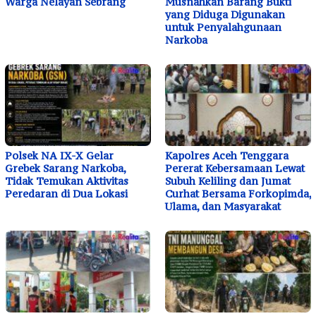
Warga Nelayan Sebrang
Musnahkan Barang Bukti
yang Diduga Digunakan
untuk Penyalahgunaan
Narkoba
Polsek NA IX-X Gelar
Kapolres Aceh Tenggara
Grebek Sarang Narkoba,
Pererat Kebersamaan Lewat
Tidak Temukan Aktivitas
Subuh Keliling dan Jumat
Peredaran di Dua Lokasi
Curhat Bersama Forkopimda,
Ulama, dan Masyarakat