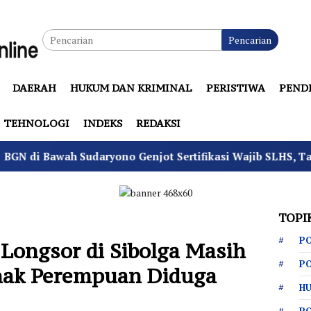
Pencarian
DAERAH
HUKUM DAN KRIMINAL
PERISTIWA
PEND
TEHNOLOGI
INDEKS
REDAKSI
daryono Genjot Sertifikasi Wajib SLHS, Target Agustus Sel
TOPI
PO
Longsor di Sibolga Masih
PO
Anak Perempuan Diduga
HU