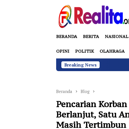
Loncat
ke
konten
BERANDA
BERITA
NASIONAL
OPINI
POLITIK
OLAHRAGA
Breaking News
BGN di Bawah Su
Beranda
Blog
Pencarian Korban 
Berlanjut, Satu 
Masih Tertimbun