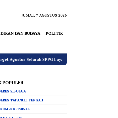
JUMAT, 7 AGUSTUS 2026
IDIKAN DAN BUDAYA
POLITIK
uruh SPPG Layak Operasi
4 Pemuda Bungur Raya Bula
K POPULER
LRES SIBOLGA
LRES TAPANULI TENGAH
KUM & KRIMINAL