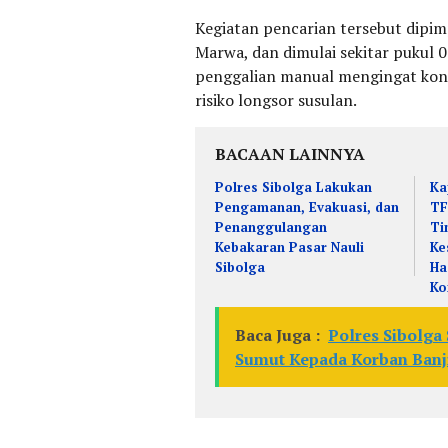
Kegiatan pencarian tersebut dipim
Marwa, dan dimulai sekitar pukul 
penggalian manual mengingat kond
risiko longsor susulan.
BACAAN LAINNYA
Polres Sibolga Lakukan
Ka
Pengamanan, Evakuasi, dan
TF
Penanggulangan
Ti
Kebakaran Pasar Nauli
Ke
Sibolga
Ha
Ko
Baca Juga :
Polres Sibolga
Sumut Kepada Korban Banji