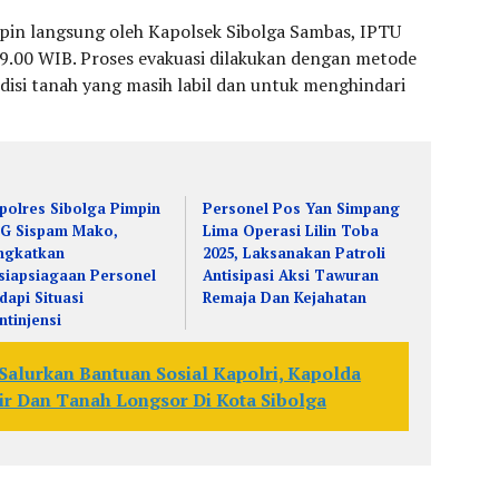
pin langsung oleh Kapolsek Sibolga Sambas, IPTU
09.00 WIB. Proses evakuasi dilakukan dengan metode
isi tanah yang masih labil dan untuk menghindari
polres Sibolga Pimpin
Personel Pos Yan Simpang
G Sispam Mako,
Lima Operasi Lilin Toba
ngkatkan
2025, Laksanakan Patroli
siapsiagaan Personel
Antisipasi Aksi Tawuran
dapi Situasi
Remaja Dan Kejahatan
ntinjensi
 Salurkan Bantuan Sosial Kapolri, Kapolda
r Dan Tanah Longsor Di Kota Sibolga