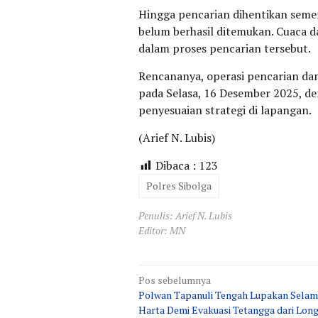
Hingga pencarian dihentikan semen
belum berhasil ditemukan. Cuaca d
dalam proses pencarian tersebut.
Rencananya, operasi pencarian dan
pada Selasa, 16 Desember 2025, d
penyesuaian strategi di lapangan.
(Arief N. Lubis)
Dibaca :
123
Polres Sibolga
Penulis: Arief N. Lubis
Editor: MN
Navigasi
Pos sebelumnya
Polwan Tapanuli Tengah Lupakan Sela
pos
Harta Demi Evakuasi Tetangga dari Lon