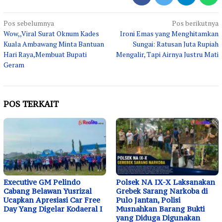
Navigasi
Pos sebelumnya
Pos berikutnya
Wow,,Viral Surat Oknum Kades
Ironi Emas yang Menghitamkan
pos
Kuala Ambawang Minta Bantuan
Sungai: Ratusan Juta Rupiah
Hari Raya,Membuat Bupati
Mengalir, Tapi Airnya Justru Mati
Geram
POS TERKAIT
Executive GM Pelindo
Polsek NA IX-X Laksanakan
Cabang Belawan Yusrizal
Grebek Sarang Narkoba di
Ucapkan Apresiasi Car Free
Pulo Jantan, Polisi
Day Yang Digelar Kodaeral I
Musnahkan Barang Bukti
yang Diduga Digunakan