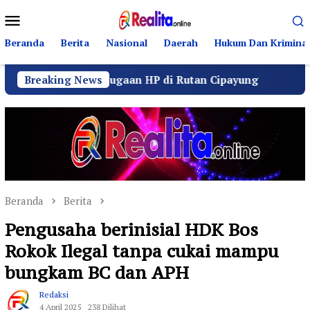
Loncat
Menu
ke
Mobile
konten
Beranda
Berita
Nasional
Daerah
Hukum Dan Kriminal
roti Dugaan HP di Rutan Cipayung
Breaking News
Operasi Senyap 
Beranda
Berita
Pengusaha berinisial HDK Bos
Rokok Ilegal tanpa cukai mampu
bungkam BC dan APH
Redaksi
4 April 2025
238 Dilihat