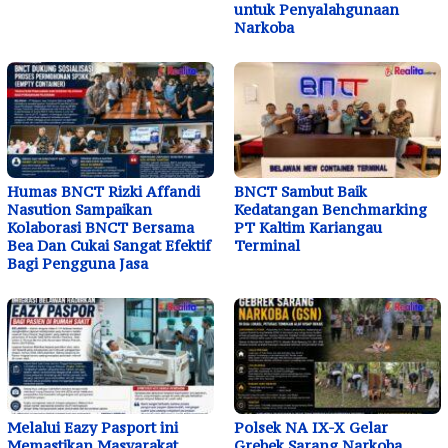
untuk Penyalahgunaan
Narkoba
Humas BNCT Rizki Affandi
BNCT Sambut Baik
Nasution Sampaikan
Kedatangan Benchmarking
Kolaborasi BNCT Bersama
PT Kaltim Kariangau
Bea Dan Cukai Sangat Efektif
Terminal
Bagi Pengguna Jasa
Melalui Eazy Pasport ini
Polsek NA IX-X Gelar
Memastikan Masyarakat
Grebek Sarang Narkoba,