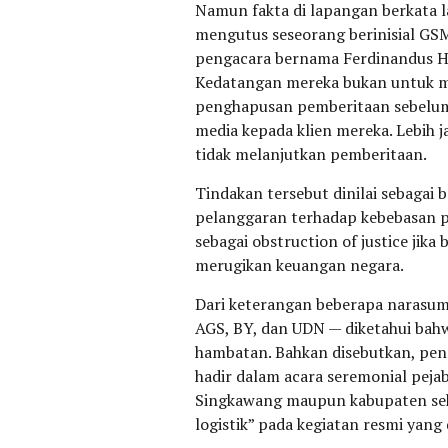
Namun fakta di lapangan berkata la
mengutus seseorang berinisial GS
pengacara bernama Ferdinandus H
Kedatangan mereka bukan untuk mem
penghapusan pemberitaan sebelum
media kepada klien mereka. Lebih 
tidak melanjutkan pemberitaan.
Tindakan tersebut dinilai sebagai b
pelanggaran terhadap kebebasan pe
sebagai obstruction of justice ji
merugikan keuangan negara.
Dari keterangan beberapa narasum
AGS, BY, dan UDN — diketahui bahw
hambatan. Bahkan disebutkan, peng
hadir dalam acara seremonial pejab
Singkawang maupun kabupaten seki
logistik” pada kegiatan resmi yang 