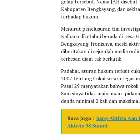
gelap tersebut. Nama JAH disebut-s
Kabupaten Bengkayang, dan sekitar
terhadap hukum.
Menurut penelusuran tim investiga
Kalbaco diketahui berada di Desa
Bengkayang. Ironisnya, meski aktiv
diberitakan di sejumlah media onl
terkesan diam tak berkutik.
Padahal, aturan hukum terkait cu
2007 tentang Cukai secara tegas m
Pasal 29 menyatakan bahwa rokok ya
Sanksinya tidak main-main: pidana
denda minimal 2 kali dan maksimal 
Baca Juga :
Sang Aktivis Aan 
Aktivis 98 Sumut