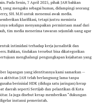
in. Pada Senin, 7 April 2025, pihak JAH bahkan
M, yang mengaku sebagai humas, didampingi seorang
erry, SH. M.H untuk menemui awak media.
berikan klarifikasi, tetapi justru meminta
nya sekaligus menyampaikan permintaan maaf dari
jauh, tim media menerima tawaran sejumlah uang agar
entuk intimidasi terhadap kerja jurnalistik dan
rs. Bahkan, tindakan tersebut bisa dikategorikan
ka bertujuan menghalangi pengungkapan kejahatan yang
ber lapangan yang identitasnya kami samarkan —
a aktivitas JAH telah berlangsung lama tanpa
usaha berinisial HDK (diduga satu jaringan) kerap
at daerah seperti Sertijab dan pelantikan di Kota
tar. Ia juga disebut kerap memberikan “dukungan
digelar instansi pemerintah.