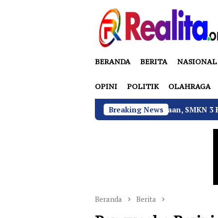
Loncat
ke
konten
BERANDA
BERITA
NASIONAL
OPINI
POLITIK
OLAHRAGA
Tekan Fatalitas Kecelakaan, SMKN 3 Rantau Utara Gelar 
Breaking News
Beranda
Berita