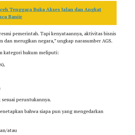
Aceh Tenggara Buka Akses Jalan dan Angkat
ca Banjir
esmi pemerintah. Tapi kenyataannya, aktivitas bisnis
um dan merugikan negara,” ungkap narasumber AGS.
am kategori hukum meliputi:
s),
n
k sesuai peruntukannya.
i menetapkan bahwa siapa pun yang mengedarkan
dan/atau