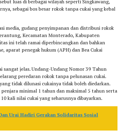
ebut luas di berbagai wilayah seperti Singkawang,
nya, sebagai bos besar rokok tanpa cukai yang kebal
si media, gudang penyimpanan dan distribusi rokok
 Gerantung, Kecamatan Monterado, Kabupaten
itas ini telah ramai diperbincangkan dan bahkan
ine, aparat penegak hukum (APH) dan Bea Cukai
kai sangat jelas. Undang-Undang Nomor 39 Tahun
elarang peredaran rokok tanpa pelunasan cukai.
ng tidak dilunasi cukainya tidak boleh diedarkan.
 penjara minimal 1 tahun dan maksimal 5 tahun serta
10 kali nilai cukai yang seharusnya dibayarkan.
Dan Urai Hadiri Gerakan Solidaritas Sosial