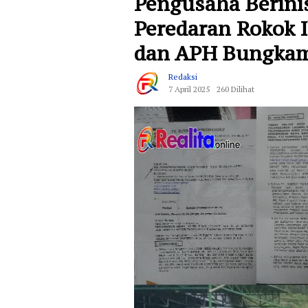
Pengusaha Berini
Peredaran Rokok I
dan APH Bungka
Redaksi
7 April 2025
260 Dilihat