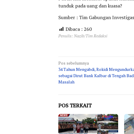
tunduk pada uang dan kuasa?
Sumber : Tim Gabungan Investigas
Dibaca :
260
Penulis: Nazib/Tim Redaksi
Navigasi
Pos sebelumnya
34 Tahun Mengabdi, Rokidi Mengundurka
pos
sebagai Dirut Bank Kalbar di Tengah Bad
Masalah
POS TERKAIT