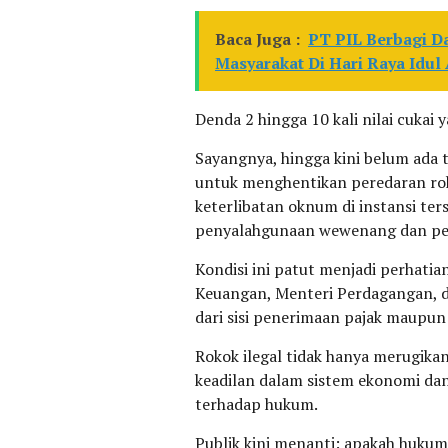
Baca Juga :
PT PIL Berbagi 
Masyarakat Di Hari Raya Idul
Denda 2 hingga 10 kali nilai cukai 
Sayangnya, hingga kini belum ada 
untuk menghentikan peredaran roko
keterlibatan oknum di instansi ter
penyalahgunaan wewenang dan pe
Kondisi ini patut menjadi perhatia
Keuangan, Menteri Perdagangan, da
dari sisi penerimaan pajak maupu
Rokok ilegal tidak hanya merugikan
keadilan dalam sistem ekonomi da
terhadap hukum.
Publik kini menanti: apakah hukum 