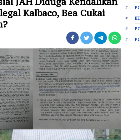
sial JAH Diduga Kendalikan
PO
legal Kalbaco, Bea Cukai
HU
m?
P
P