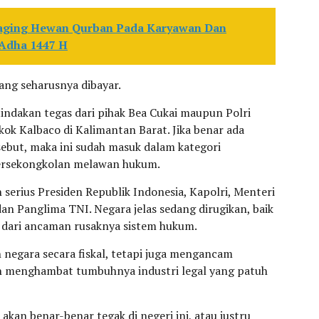
Daging Hewan Qurban Pada Karyawan Dan
 Adha 1447 H
yang seharusnya dibayar.
tindakan tegas dari pihak Bea Cukai maupun Polri
k Kalbaco di Kalimantan Barat. Jika benar ada
sebut, maka ini sudah masuk dalam kategori
rsekongkolan melawan hukum.
n serius Presiden Republik Indonesia, Kapolri, Menteri
n Panglima TNI. Negara jelas sedang dirugikan, baik
n dari ancaman rusaknya sistem hukum.
 negara secara fiskal, tetapi juga mengancam
n menghambat tumbuhnya industri legal yang patuh
akan benar-benar tegak di negeri ini, atau justru