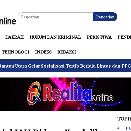
Pencarian
DAERAH
HUKUM DAN KRIMINAL
PERISTIWA
PEND
TEHNOLOGI
INDEKS
REDAKSI
Sosialisasi Tertib Berlalu Lintas dan PPGD
Suhu Pil
TOPI
PO