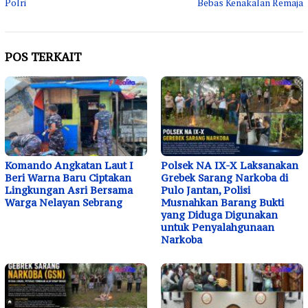
Polri
Bebas Kenakalan Remaja
POS TERKAIT
Komando Angkatan Laut I
Polsek NA IX-X Laksanakan
Beri Warna Baru Ciptakan
Grebek Sarang Narkoba di
Lingkungan Asri Bersama
Pulo Jantan, Polisi
Warga Nelayan Sebrang
Musnahkan Barang Bukti
yang Diduga Digunakan
untuk Penyalahgunaan
Narkoba