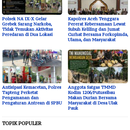
Polsek NA IX-X Gelar
Kapolres Aceh Tenggara
Grebek Sarang Narkoba,
Pererat Kebersamaan Lewat
Tidak Temukan Aktivitas
Subuh Keliling dan Jumat
Peredaran di Dua Lokasi
Curhat Bersama Forkopimda,
Ulama, dan Masyarakat
Antisipasi Kemacetan, Polres
Anggota Satgas TMMD
Tapteng Perketat
Kodim 1206/Putussibau
Pengamanan dan
Makan Durian Bersama
Pengaturan Antrean di SPBU
Masyarakat di Desa Ulak
Pauk
TOPIK POPULER