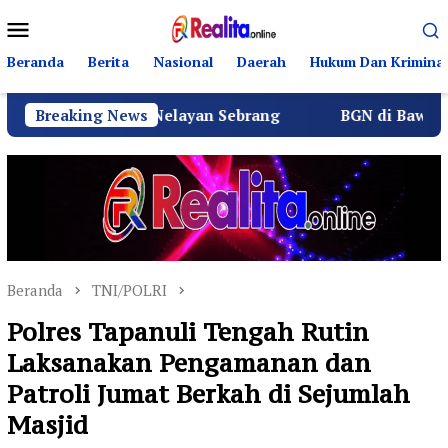
Loncat
Menu
ke
Mobile
konten
Beranda
Berita
Nasional
Daerah
Hukum Dan Kriminal
 Warga Nelayan Sebrang
Breaking News
BGN di Bawah Sudaryono Gen
Beranda
TNI/POLRI
Polres Tapanuli Tengah Rutin
Laksanakan Pengamanan dan
Patroli Jumat Berkah di Sejumlah
Masjid