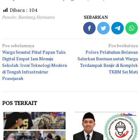
Dibaca :
104
Penulis: Bambang Hermanto
SEBARKAN
Navigasi
Pos sebelumnya
Pos berikutnya
Warga Senutul Pikul Papan Tulis
Polres Pelabuhan Belawan
pos
Digital Empat Jam Menuju
Salurkan Bantuan untuk Warga
Sekolah: Ironi Teknologi Modern
Terdampak Banjir di Komplek
di Tengah Infrastruktur
TKBM Sei Mati
Prasejarah
POS TERKAIT