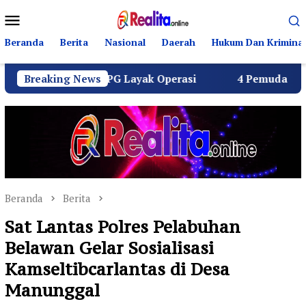
Loncat
Menu
ke
Mobile
konten
Beranda
Berita
Nasional
Daerah
Hukum Dan Kriminal
eluruh SPPG Layak Operasi
Breaking News
4 Pemuda Bungur Raya Bul
Beranda
Berita
Sat Lantas Polres Pelabuhan
Belawan Gelar Sosialisasi
Kamseltibcarlantas di Desa
Manunggal