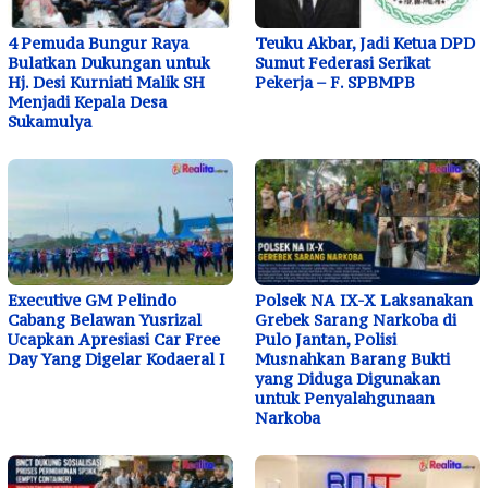
4 Pemuda Bungur Raya
Teuku Akbar, Jadi Ketua DPD
Bulatkan Dukungan untuk
Sumut Federasi Serikat
Hj. Desi Kurniati Malik SH
Pekerja – F. SPBMPB
Menjadi Kepala Desa
Sukamulya
Executive GM Pelindo
Polsek NA IX-X Laksanakan
Cabang Belawan Yusrizal
Grebek Sarang Narkoba di
Ucapkan Apresiasi Car Free
Pulo Jantan, Polisi
Day Yang Digelar Kodaeral I
Musnahkan Barang Bukti
yang Diduga Digunakan
untuk Penyalahgunaan
Narkoba