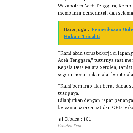
Wakapolres Aceh Tenggara, Kompo
membantu pemerintah dan selama 
Baca Juga :
Pemeriksaan Gub
Hukum Trisakti
“Kami akan terus bekerja di lapa
Aceh Tenggara,” tuturnya saat m
Kepala Desa Muara Setulen, Jami
segera menurunkan alat berat dal
“Kami berharap alat berat dapat s
tutupnya.
Dilanjutkan dengan rapat penangan
bersama para camat dan OPD terkai
Dibaca :
101
Penulis: Ema