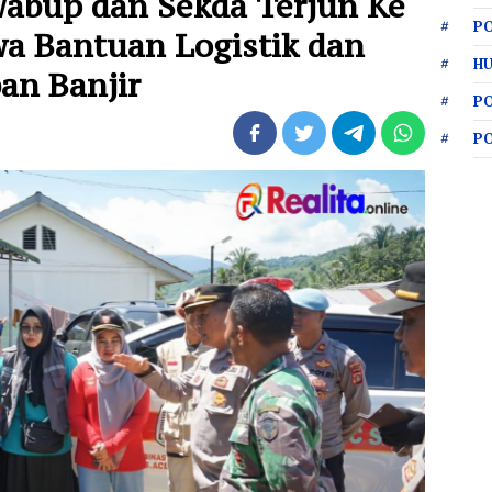
Wabup dan Sekda Terjun Ke
PO
wa Bantuan Logistik dan
HU
an Banjir
P
P