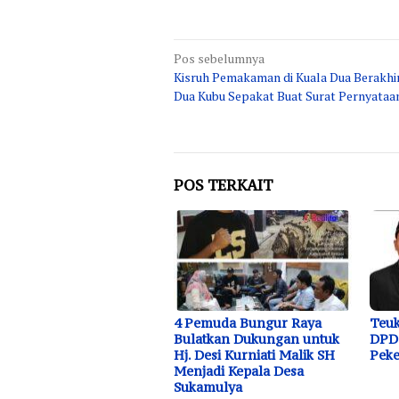
Navigasi
Pos sebelumnya
Kisruh Pemakaman di Kuala Dua Berakhi
pos
Dua Kubu Sepakat Buat Surat Pernyataa
POS TERKAIT
4 Pemuda Bungur Raya
Teuk
Bulatkan Dukungan untuk
DPD 
Hj. Desi Kurniati Malik SH
Peke
Menjadi Kepala Desa
Sukamulya