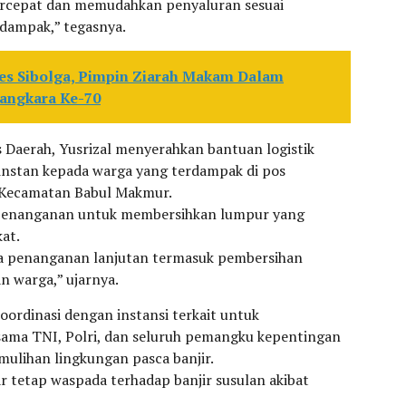
ercepat dan memudahkan penyaluran sesuai
rdampak,” tegasnya.
res Sibolga, Pimpin Ziarah Makam Dalam
angkara Ke-70
s Daerah, Yusrizal menyerahkan bantuan logistik
e instan kepada warga yang terdampak di pos
 Kecamatan Babul Makmur.
n penanganan untuk membersihkan lumpur yang
at.
pa penanganan lanjutan termasuk pembersihan
 warga,” ujarnya.
oordinasi dengan instansi terkait untuk
ama TNI, Polri, dan seluruh pemangku kepentingan
ulihan lingkungan pasca banjir.
r tetap waspada terhadap banjir susulan akibat