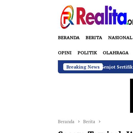
Loncat
ke
konten
BERANDA
BERITA
NASIONAL
OPINI
POLITIK
OLAHRAGA
GN di Bawah Sudaryono Genjot Sertifikasi Wajib SLHS, Targ
Breaking News
Beranda
Berita