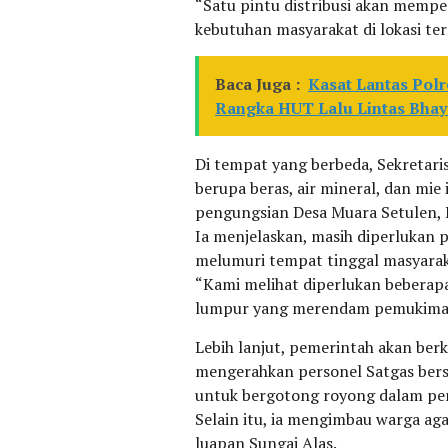
“Satu pintu distribusi akan memp
kebutuhan masyarakat di lokasi te
Baca Juga :
Kasat Lantas Pol
Rangka HUT Lalu Lintas Bhay
Di tempat yang berbeda, Sekretari
berupa beras, air mineral, dan mi
pengungsian Desa Muara Setulen,
Ia menjelaskan, masih diperluka
melumuri tempat tinggal masyarak
“Kami melihat diperlukan bebera
lumpur yang merendam pemukiman
Lebih lanjut, pemerintah akan berk
mengerahkan personel Satgas bers
untuk bergotong royong dalam pem
Selain itu, ia mengimbau warga aga
luapan Sungai Alas.