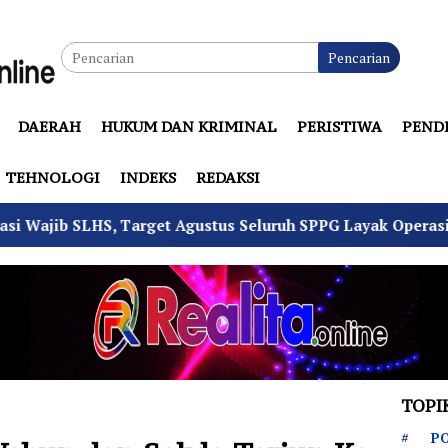
Pencarian
DAERAH
HUKUM DAN KRIMINAL
PERISTIWA
PEND
TEHNOLOGI
INDEKS
REDAKSI
et Agustus Seluruh SPPG Layak Operasi
4 Pemuda Bun
TOPI
PO