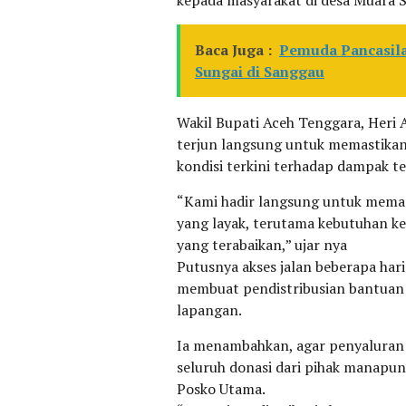
kepada masyarakat di desa Muara 
Baca Juga :
Pemuda Pancasila 
Sungai di Sanggau
Wakil Bupati Aceh Tenggara, Heri
terjun langsung untuk memastikan
kondisi terkini terhadap dampak te
“Kami hadir langsung untuk mema
yang layak, terutama kebutuhan ke
yang terabaikan,” ujar nya
Putusnya akses jalan beberapa hari
membuat pendistribusian bantuan 
lapangan.
Ia menambahkan, agar penyaluran b
seluruh donasi dari pihak manapun
Posko Utama.