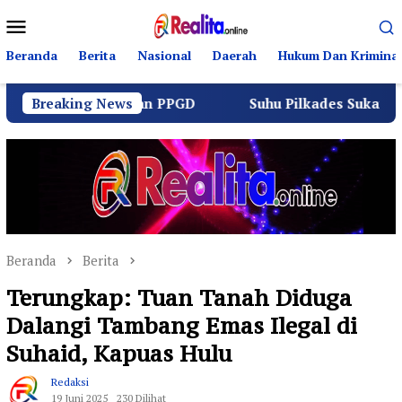
Loncat
Menu
ke
Mobile
konten
Beranda
Berita
Nasional
Daerah
Hukum Dan Kriminal
 Lintas dan PPGD
Breaking News
Suhu Pilkades Sukamulya Memanas, 
Beranda
Berita
Terungkap: Tuan Tanah Diduga
Dalangi Tambang Emas Ilegal di
Suhaid, Kapuas Hulu
Redaksi
19 Juni 2025
230 Dilihat