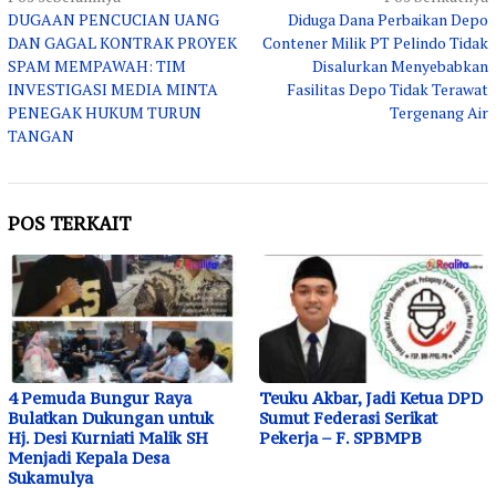
DUGAAN PENCUCIAN UANG
Diduga Dana Perbaikan Depo
pos
DAN GAGAL KONTRAK PROYEK
Contener Milik PT Pelindo Tidak
SPAM MEMPAWAH: TIM
Disalurkan Menyebabkan
INVESTIGASI MEDIA MINTA
Fasilitas Depo Tidak Terawat
PENEGAK HUKUM TURUN
Tergenang Air
TANGAN
POS TERKAIT
4 Pemuda Bungur Raya
Teuku Akbar, Jadi Ketua DPD
Bulatkan Dukungan untuk
Sumut Federasi Serikat
Hj. Desi Kurniati Malik SH
Pekerja – F. SPBMPB
Menjadi Kepala Desa
Sukamulya