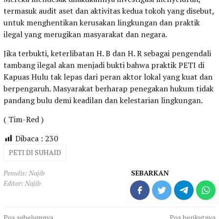
termasuk audit aset dan aktivitas kedua tokoh yang disebut,
untuk menghentikan kerusakan lingkungan dan praktik
ilegal yang merugikan masyarakat dan negara.
Jika terbukti, keterlibatan H. B dan H. R sebagai pengendali
tambang ilegal akan menjadi bukti bahwa praktik PETI di
Kapuas Hulu tak lepas dari peran aktor lokal yang kuat dan
berpengaruh. Masyarakat berharap penegakan hukum tidak
pandang bulu demi keadilan dan kelestarian lingkungan.
( Tim-Red )
Dibaca :
230
PETI DI SUHAID
Penulis: Najib
SEBARKAN
Editor: Najib
Navigasi
Pos sebelumnya
Pos berikutnya