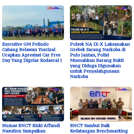
Executive GM Pelindo
Polsek NA IX-X Laksanakan
Cabang Belawan Yusrizal
Grebek Sarang Narkoba di
Ucapkan Apresiasi Car Free
Pulo Jantan, Polisi
Day Yang Digelar Kodaeral I
Musnahkan Barang Bukti
yang Diduga Digunakan
untuk Penyalahgunaan
Narkoba
Humas BNCT Rizki Affandi
BNCT Sambut Baik
Nasution Sampaikan
Kedatangan Benchmarking