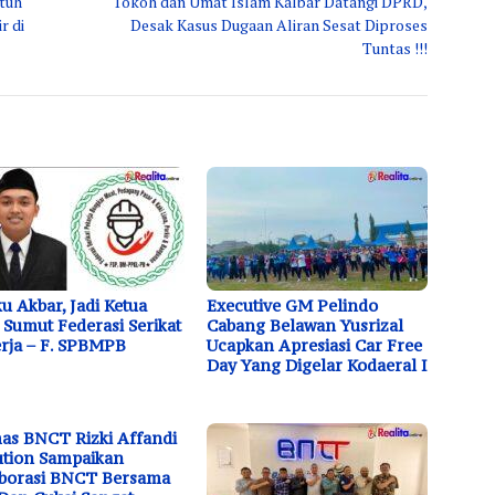
ntuh
Tokoh dan Umat Islam Kalbar Datangi DPRD,
r di
Desak Kasus Dugaan Aliran Sesat Diproses
Tuntas !!!
u Akbar, Jadi Ketua
Executive GM Pelindo
Sumut Federasi Serikat
Cabang Belawan Yusrizal
rja – F. SPBMPB
Ucapkan Apresiasi Car Free
Day Yang Digelar Kodaeral I
s BNCT Rizki Affandi
tion Sampaikan
borasi BNCT Bersama