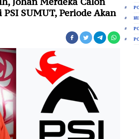
h, Johan Merdeka Calon
PO
ai PSI SUMUT, Periode Akan
HU
P
P