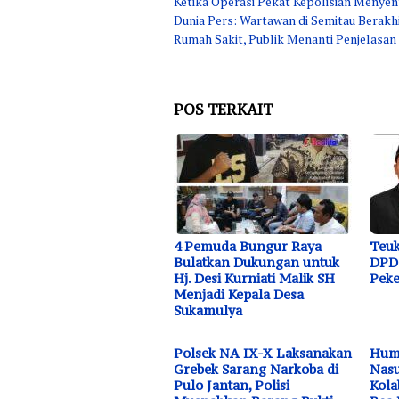
Ketika Operasi Pekat Kepolisian Menye
pos
Dunia Pers: Wartawan di Semitau Berakhi
Rumah Sakit, Publik Menanti Penjelasan
POS TERKAIT
4 Pemuda Bungur Raya
Teuk
Bulatkan Dukungan untuk
DPD 
Hj. Desi Kurniati Malik SH
Peke
Menjadi Kepala Desa
Sukamulya
Polsek NA IX-X Laksanakan
Huma
Grebek Sarang Narkoba di
Nasu
Pulo Jantan, Polisi
Kola