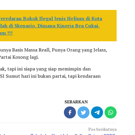
eredaran Rokok Ilegal Jenis Helium di Kota
dah di Skenario, Dimana Kinerja Bea Cukai,
m !!!
unya Basis Massa Reall, Punya Orang yang Jelass,
artai Kosong lagi.
yak, tapi ini siapa yang siap memimpin dan
 Sumut hari ini bukan partai, tapi kendaraan
SEBARKAN
Pos berikutnya