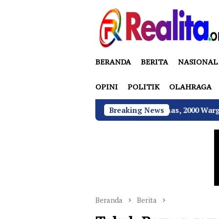
Loncat
ke
konten
BERANDA
BERITA
NASIONAL
OPINI
POLITIK
OLAHRAGA
hu Pilkades Sukamulya Memanas, 2000 Warga Rencana Gelar
Breaking News
Beranda
Berita