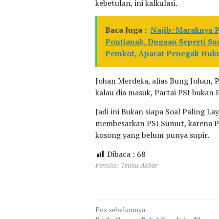
kebetulan, ini kalkulasi.
Baca Juga :
Najib: Maraknya P
Pontianak, Dugaan Seperti Su
Pemkot, Aparat Penegak Huku
Johan Merdeka, alias Bung Johan, P
kalau dia masuk, Partai PSI bukan P
Jadi ini Bukan siapa Soal Paling La
membesarkan PSI Sumut, karena PSI
kosong yang belum punya supir.
Dibaca :
68
Penulis: Teuku Akbar
Navigasi
Pos sebelumnya