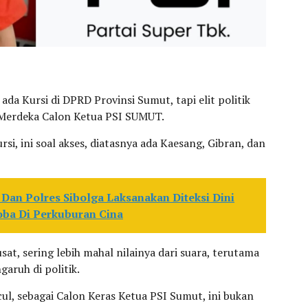
ada Kursi di DPRD Provinsi Sumut, tapi elit politik
n Merdeka Calon Ketua PSI SUMUT.
rsi, ini soal akses, diatasnya ada Kaesang, Gibran, dan
Dan Polres Sibolga Laksanakan Diteksi Dini
ba Di Perkuburan Cina
sat, sering lebih mahal nilainya dari suara, terutama
aruh di politik.
ul, sebagai Calon Keras Ketua PSI Sumut, ini bukan