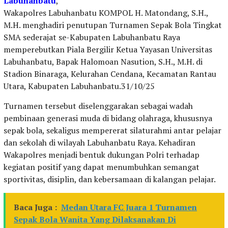
Labuhanbatu
,
Wakapolres Labuhanbatu KOMPOL H. Matondang, S.H.,
M.H. menghadiri penutupan Turnamen Sepak Bola Tingkat
SMA sederajat se-Kabupaten Labuhanbatu Raya
memperebutkan Piala Bergilir Ketua Yayasan Universitas
Labuhanbatu, Bapak Halomoan Nasution, S.H., M.H. di
Stadion Binaraga, Kelurahan Cendana, Kecamatan Rantau
Utara, Kabupaten Labuhanbatu.31/10/25
Turnamen tersebut diselenggarakan sebagai wadah
pembinaan generasi muda di bidang olahraga, khususnya
sepak bola, sekaligus mempererat silaturahmi antar pelajar
dan sekolah di wilayah Labuhanbatu Raya. Kehadiran
Wakapolres menjadi bentuk dukungan Polri terhadap
kegiatan positif yang dapat menumbuhkan semangat
sportivitas, disiplin, dan kebersamaan di kalangan pelajar.
Baca Juga :
Medan Utara FC Juara 1 Turnamen
Sepak Bola Wanita Yang Dilaksanakan Di