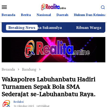
Loncat
Menu
ke
Mobile
konten
Beranda
Berita
Nasional
Daerah
Hukum Dan Kriminal
ala Desa Sukamulya
Breaking News
Ribuan Warga Sukamulya Padati 
Beranda
Bandung
Wakapolres Labuhanbatu Hadiri
Turnamen Sepak Bola SMA
Sederajat se-Labuhanbatu Raya.
Redaksi
31 Oktober 2025
149 Dilihat