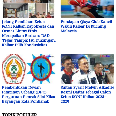
Jelang Pemilihan Ketua
Persiapan Qisya Club Kancil
KONI Kalbar, Kapolresta dan
Wakili Kalbar Di Kuching
Ormas Lintas Etnis
Malaysia
Merapatkan Barisan: DAD
Tegas Tampik Isu Dukungan,
Kalbar Pilih Kondusivitas
Pembentukan Dewan
Sultan Syarif Melvin Alkadrie
Pimpinan Cabang (DPC)
Resmi Daftar sebagai Calon
Perguruan Pencak Silat Kilas
Ketua KONI Kalbar 2025–
Bayangan Kota Pontianak
2029
TOPIK POPULER