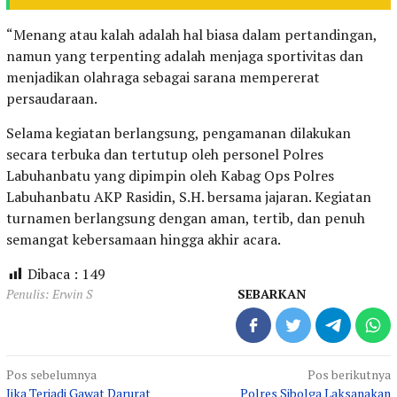
“Menang atau kalah adalah hal biasa dalam pertandingan,
namun yang terpenting adalah menjaga sportivitas dan
menjadikan olahraga sebagai sarana mempererat
persaudaraan.
Selama kegiatan berlangsung, pengamanan dilakukan
secara terbuka dan tertutup oleh personel Polres
Labuhanbatu yang dipimpin oleh Kabag Ops Polres
Labuhanbatu AKP Rasidin, S.H. bersama jajaran. Kegiatan
turnamen berlangsung dengan aman, tertib, dan penuh
semangat kebersamaan hingga akhir acara.
Dibaca :
149
Penulis: Erwin S
SEBARKAN
Navigasi
Pos sebelumnya
Pos berikutnya
Jika Terjadi Gawat Darurat
Polres Sibolga Laksanakan