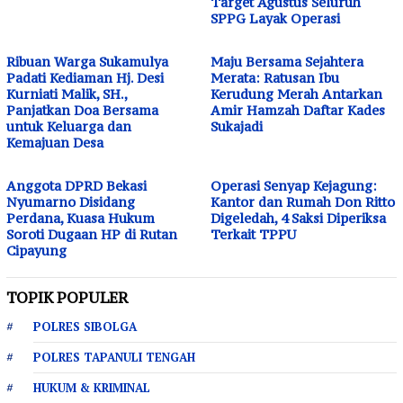
Target Agustus Seluruh
SPPG Layak Operasi
Ribuan Warga Sukamulya
Maju Bersama Sejahtera
Padati Kediaman Hj. Desi
Merata: Ratusan Ibu
Kurniati Malik, SH.,
Kerudung Merah Antarkan
Panjatkan Doa Bersama
Amir Hamzah Daftar Kades
untuk Keluarga dan
Sukajadi
Kemajuan Desa
Anggota DPRD Bekasi
Operasi Senyap Kejagung:
Nyumarno Disidang
Kantor dan Rumah Don Ritto
Perdana, Kuasa Hukum
Digeledah, 4 Saksi Diperiksa
Soroti Dugaan HP di Rutan
Terkait TPPU
Cipayung
TOPIK POPULER
POLRES SIBOLGA
POLRES TAPANULI TENGAH
HUKUM & KRIMINAL