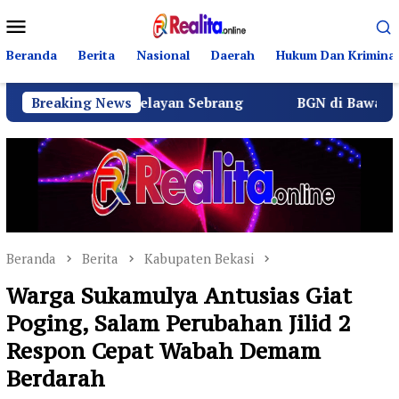
Loncat
Menu
ke
Mobile
konten
Beranda
Berita
Nasional
Daerah
Hukum Dan Kriminal
rga Nelayan Sebrang
Breaking News
BGN di Bawah Sudaryono Genjot
Beranda
Berita
Kabupaten Bekasi
Warga Sukamulya Antusias Giat
Poging, Salam Perubahan Jilid 2
Respon Cepat Wabah Demam
Berdarah