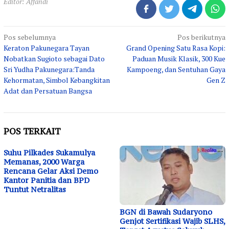
Editor: Affandi
Navigasi
Pos sebelumnya
Pos berikutnya
Keraton Pakunegara Tayan
Grand Opening Satu Rasa Kopi:
pos
Nobatkan Sugioto sebagai Dato
Paduan Musik Klasik, 300 Kue
Sri Yudha Pakunegara:Tanda
Kampoeng, dan Sentuhan Gaya
Kehormatan, Simbol Kebangkitan
Gen Z
Adat dan Persatuan Bangsa
POS TERKAIT
Suhu Pilkades Sukamulya
Memanas, 2000 Warga
Rencana Gelar Aksi Demo
Kantor Panitia dan BPD
Tuntut Netralitas
BGN di Bawah Sudaryono
Genjot Sertifikasi Wajib SLHS,