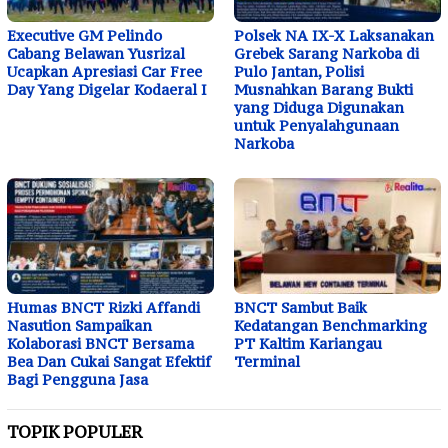
Executive GM Pelindo
Polsek NA IX-X Laksanakan
Cabang Belawan Yusrizal
Grebek Sarang Narkoba di
Ucapkan Apresiasi Car Free
Pulo Jantan, Polisi
Day Yang Digelar Kodaeral I
Musnahkan Barang Bukti
yang Diduga Digunakan
untuk Penyalahgunaan
Narkoba
Humas BNCT Rizki Affandi
BNCT Sambut Baik
Nasution Sampaikan
Kedatangan Benchmarking
Kolaborasi BNCT Bersama
PT Kaltim Kariangau
Bea Dan Cukai Sangat Efektif
Terminal
Bagi Pengguna Jasa
TOPIK POPULER