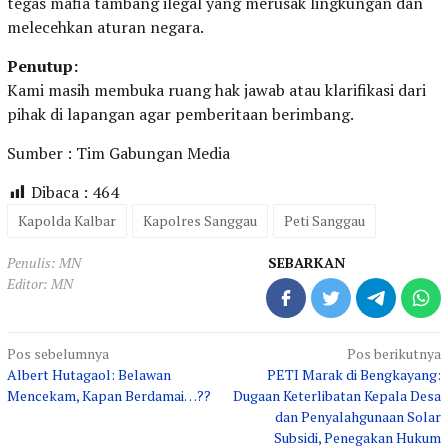
tegas mafia tambang ilegal yang merusak lingkungan dan
melecehkan aturan negara.
Penutup:
Kami masih membuka ruang hak jawab atau klarifikasi dari
pihak di lapangan agar pemberitaan berimbang.
Sumber : Tim Gabungan Media
Dibaca :
464
Kapolda Kalbar
Kapolres Sanggau
Peti Sanggau
Penulis: MN
SEBARKAN
Editor: MN
Navigasi
Pos sebelumnya
Pos berikutnya
Albert Hutagaol: Belawan
PETI Marak di Bengkayang:
pos
Mencekam, Kapan Berdamai…??
Dugaan Keterlibatan Kepala Desa
dan Penyalahgunaan Solar
Subsidi, Penegakan Hukum