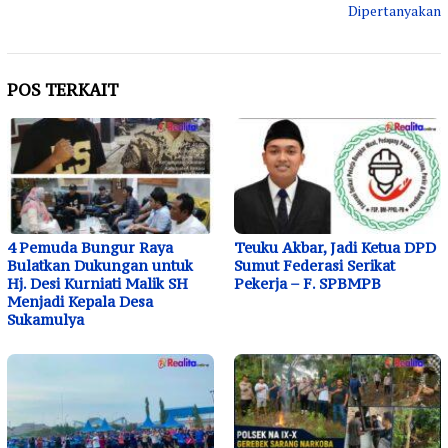
Dipertanyakan
POS TERKAIT
4 Pemuda Bungur Raya
Teuku Akbar, Jadi Ketua DPD
Bulatkan Dukungan untuk
Sumut Federasi Serikat
Hj. Desi Kurniati Malik SH
Pekerja – F. SPBMPB
Menjadi Kepala Desa
Sukamulya