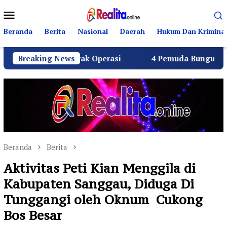
Loncat
Menu
ke
Mobile
konten
Beranda
Berita
Nasional
Daerah
Hukum Dan Kriminal
G Layak Operasi
Breaking News
4 Pemuda Bungur Raya Bulatkan Duk
Beranda
Berita
Aktivitas Peti Kian Menggila di
Kabupaten Sanggau, Diduga Di
Tunggangi oleh Oknum Cukong
Bos Besar