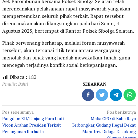
Aek Parombunan bersama Polsek Sibolga Selatan telah
merencanakan pelaksanaan rapat musyawarah yang akan
mempertemukan seluruh pihak terkait. Rapat tersebut
direncanakan akan dilangsungkan pada hari Senin, 4
Agustus 2025, bertempat di Kantor Polsek Sibolga Selatan.
Pihak berwenang berharap, melalui forum musyawarah
tersebut, akan tercapai titik temu antara warga yang
menolak dan pihak yang hendak mewakafkan tanah, guna
mencegah terjadinya konflik sosial berkepanjangan.
Dibaca :
183
Penulis: Bahri
SEBARKAN
Navigasi
Pos sebelumnya
Pos berikutnya
Pangdam XII/Tanjung Pura Ikuti
Mafia CPO di Kubu Raya
pos
Vicon Arahan Presiden Terkait
Terbongkar, Gudang Ilegal Dekat
Penanganan Karhutla
Mapolres Diduga Di sokong
Oknum Aparat