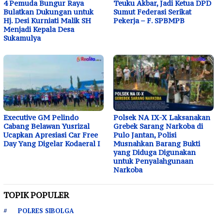
4 Pemuda Bungur Raya
Teuku Akbar, Jadi Ketua DPD
Bulatkan Dukungan untuk
Sumut Federasi Serikat
Hj. Desi Kurniati Malik SH
Pekerja – F. SPBMPB
Menjadi Kepala Desa
Sukamulya
Executive GM Pelindo
Polsek NA IX-X Laksanakan
Cabang Belawan Yusrizal
Grebek Sarang Narkoba di
Ucapkan Apresiasi Car Free
Pulo Jantan, Polisi
Day Yang Digelar Kodaeral I
Musnahkan Barang Bukti
yang Diduga Digunakan
untuk Penyalahgunaan
Narkoba
TOPIK POPULER
POLRES SIBOLGA