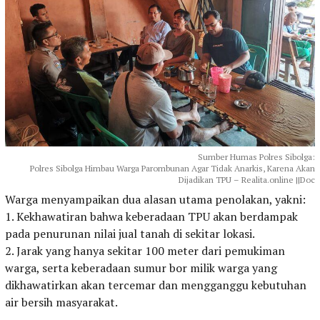
Sumber Humas Polres Sibolga:
Polres Sibolga Himbau Warga Parombunan Agar Tidak Anarkis, Karena Akan
Dijadikan TPU – Realita.online ||Doc
Warga menyampaikan dua alasan utama penolakan, yakni:
1. Kekhawatiran bahwa keberadaan TPU akan berdampak
pada penurunan nilai jual tanah di sekitar lokasi.
2. Jarak yang hanya sekitar 100 meter dari pemukiman
warga, serta keberadaan sumur bor milik warga yang
dikhawatirkan akan tercemar dan mengganggu kebutuhan
air bersih masyarakat.