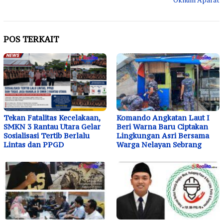
POS TERKAIT
Tekan Fatalitas Kecelakaan,
Komando Angkatan Laut I
SMKN 3 Rantau Utara Gelar
Beri Warna Baru Ciptakan
Sosialisasi Tertib Berlalu
Lingkungan Asri Bersama
Lintas dan PPGD
Warga Nelayan Sebrang