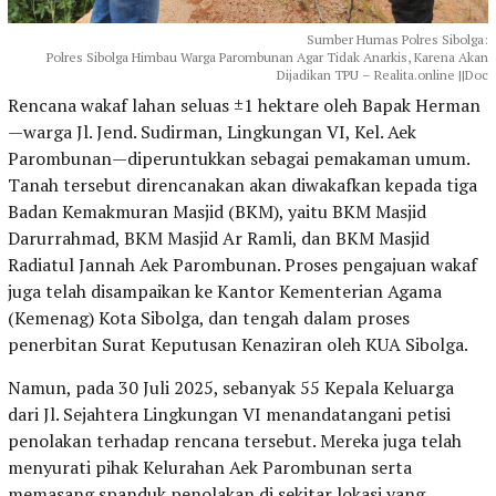
Sumber Humas Polres Sibolga:
Polres Sibolga Himbau Warga Parombunan Agar Tidak Anarkis, Karena Akan
Dijadikan TPU – Realita.online ||Doc
Rencana wakaf lahan seluas ±1 hektare oleh Bapak Herman
—warga Jl. Jend. Sudirman, Lingkungan VI, Kel. Aek
Parombunan—diperuntukkan sebagai pemakaman umum.
Tanah tersebut direncanakan akan diwakafkan kepada tiga
Badan Kemakmuran Masjid (BKM), yaitu BKM Masjid
Darurrahmad, BKM Masjid Ar Ramli, dan BKM Masjid
Radiatul Jannah Aek Parombunan. Proses pengajuan wakaf
juga telah disampaikan ke Kantor Kementerian Agama
(Kemenag) Kota Sibolga, dan tengah dalam proses
penerbitan Surat Keputusan Kenaziran oleh KUA Sibolga.
Namun, pada 30 Juli 2025, sebanyak 55 Kepala Keluarga
dari Jl. Sejahtera Lingkungan VI menandatangani petisi
penolakan terhadap rencana tersebut. Mereka juga telah
menyurati pihak Kelurahan Aek Parombunan serta
memasang spanduk penolakan di sekitar lokasi yang