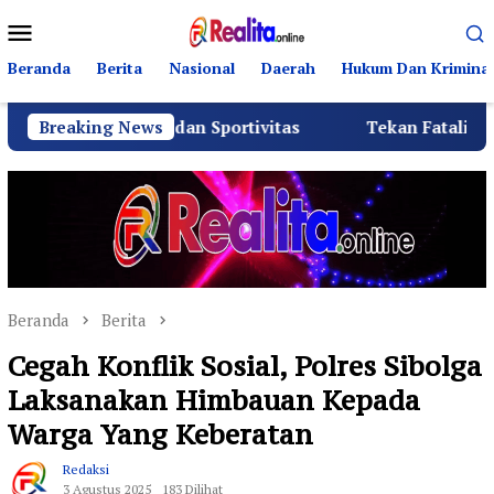
Loncat
Menu
ke
Mobile
konten
Beranda
Berita
Nasional
Daerah
Hukum Dan Kriminal
hmi dan Sportivitas
Breaking News
Tekan Fatalitas Kecelakaan, SMK
Beranda
Berita
Cegah Konflik Sosial, Polres Sibolga
Laksanakan Himbauan Kepada
Warga Yang Keberatan
Redaksi
3 Agustus 2025
183 Dilihat