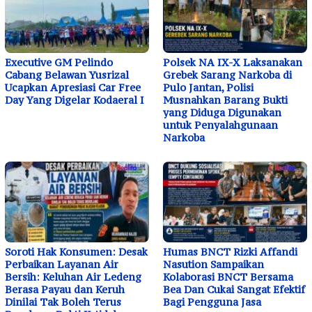
Executive GM Pelindo
Polsek NA IX-X Laksanakan
Cabang Belawan Yusrizal
Grebek Sarang Narkoba di
Ucapkan Apresiasi Car Free
Pulo Jantan, Polisi
Day Yang Digelar Kodaeral I
Musnahkan Barang Bukti
yang Diduga Digunakan
untuk Penyalahgunaan
Narkoba
Soroti Hak Konsumen: Desak
Humas BNCT Rizki Affandi
Perbaikan Layanan Air
Nasution Sampaikan
Bersih: Keluhan Air Ledeng
Kolaborasi BNCT Bersama
Berasa Payau dan Keruh
Bea Dan Cukai Sangat Efektif
Dinilai Tak Boleh Terus
Bagi Pengguna Jasa