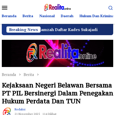
Loncat
Menu
ke
Mobile
konten
Beranda
Berita
Nasional
Daerah
Hukum Dan Kriminal
n Amir Hamzah Daftar Kades Sukajadi
Breaking News
Anggota DPRD
Beranda
Berita
Kejaksaan Negeri Belawan Bersama
PT PIL Bersinergi Dalam Penegakan
Hukum Perdata Dan TUN
Redaksi
21 November 2025
114 Dilihat