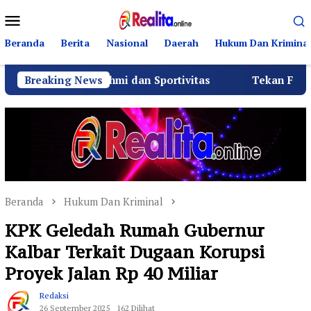
Loncat
Menu
ke
Mobile
konten
Beranda
Berita
Nasional
Daerah
Hukum Dan Kriminal
laturahmi dan Sportivitas
Breaking News
Tekan Fatalitas Kecelaka
Beranda
Hukum Dan Kriminal
KPK Geledah Rumah Gubernur
Kalbar Terkait Dugaan Korupsi
Proyek Jalan Rp 40 Miliar
Redaksi
26 September 2025
162 Dilihat