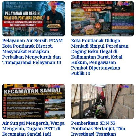
Pelayanan Air Bersih PDAM
Kota Pontianak Diduga
Kota Pontianak Disorot,
Menjadi Simpul Peredaran
Masyarakat Harapkan
Daging Beku Ilegal di
Perbaikan Menyeluruh dan
Kalimantan Barat, Kebal
Transparansi Pelayanan !!!
Hukum, Pengawasan
Pemkot Dipertanyakan
Publik !!!
Air Sungai Mengeruh, Warga
Pemberitaan SDN 33
Mengeluh, Dugaan PETI di
Pontianak Berlanjut, Tim
Kecamatan Sandai Jadi
Investigasi Tegaskan