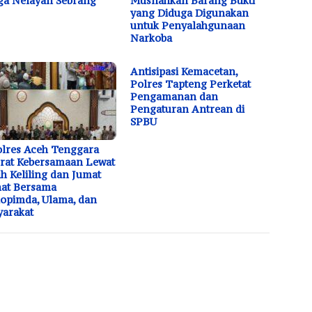
a Nelayan Sebrang
Musnahkan Barang Bukti
yang Diduga Digunakan
untuk Penyalahgunaan
Narkoba
Antisipasi Kemacetan,
Polres Tapteng Perketat
Pengamanan dan
Pengaturan Antrean di
SPBU
lres Aceh Tenggara
rat Kebersamaan Lewat
h Keliling dan Jumat
at Bersama
opimda, Ulama, dan
arakat