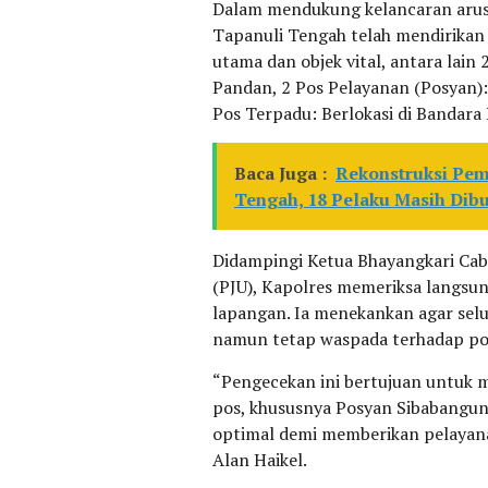
Dalam mendukung kelancaran arus 
Tapanuli Tengah telah mendirikan 5
utama dan objek vital, antara lain
Pandan, 2 Pos Pelayanan (Posyan):
Pos Terpadu: Berlokasi di Bandara 
Baca Juga :
Rekonstruksi Pem
Tengah, 18 Pelaku Masih Dib
Didampingi Ketua Bhayangkari Caba
(PJU), Kapolres memeriksa langsun
lapangan. Ia menekankan agar sel
namun tetap waspada terhadap po
“Pengecekan ini bertujuan untuk me
pos, khususnya Posyan Sibabangun
optimal demi memberikan pelayan
Alan Haikel.