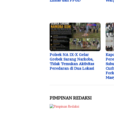
Lintas dan PPGD
Warg
Polsek NA IX-X Gelar
Kapo
Grebek Sarang Narkoba,
Pere
Tidak Temukan Aktivitas
Subu
Peredaran di Dua Lokasi
Curh
Fork
Masy
PIMPINAN REDAKSI