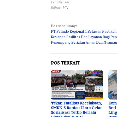
Penulis: Ari
Editor: MN
Navigasi
Pos sebelumnya
PT Pelindo Regional 1 Belawan Pastikan
pos
Kesiapan Fasilitas Dan Layanan Bagi Par
Penumpang Berjalan Aman Dan Nyaman
POS TERKAIT
Tekan Fatalitas Kecelakaan,
Koma
SMKN 3 Rantau Utara Gelar
Beri
Sosialisasi Tertib Berlalu
Ling