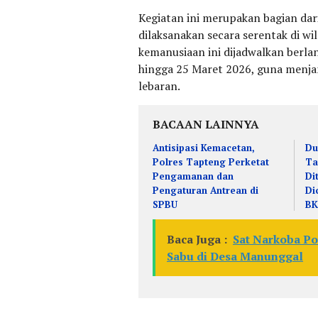
Kegiatan ini merupakan bagian da
dilaksanakan secara serentak di w
kemanusiaan ini dijadwalkan berla
hingga 25 Maret 2026, guna menja
lebaran.
BACAAN LAINNYA
Antisipasi Kemacetan,
Du
Polres Tapteng Perketat
Ta
Pengamanan dan
Di
Pengaturan Antrean di
Di
SPBU
B
Baca Juga :
Sat Narkoba P
Sabu di Desa Manunggal