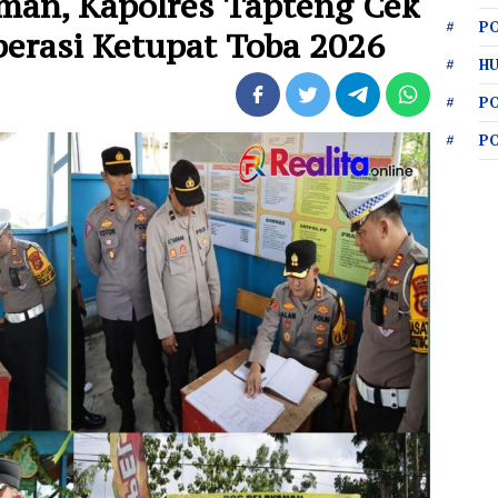
man, Kapolres Tapteng Cek
PO
perasi Ketupat Toba 2026
HU
P
P