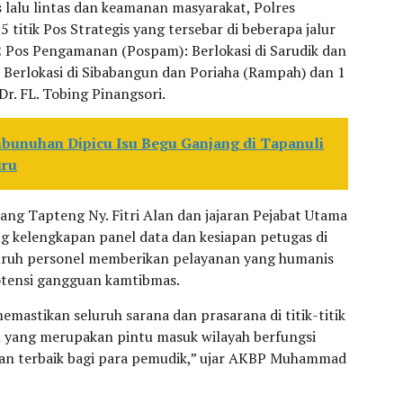
lalu lintas dan keamanan masyarakat, Polres
 titik Pos Strategis yang tersebar di beberapa jalur
 2 Pos Pengamanan (Pospam): Berlokasi di Sarudik dan
 Berlokasi di Sibabangun dan Poriaha (Rampah) dan 1
Dr. FL. Tobing Pinangsori.
bunuhan Dipicu Isu Begu Ganjang di Tapanuli
uru
ng Tapteng Ny. Fitri Alan dan jajaran Pejabat Utama
g kelengkapan panel data dan kesiapan petugas di
uruh personel memberikan pelayanan yang humanis
tensi gangguan kamtibmas.
mastikan seluruh sarana dan prasarana di titik-titik
 yang merupakan pintu masuk wilayah berfungsi
an terbaik bagi para pemudik,” ujar AKBP Muhammad