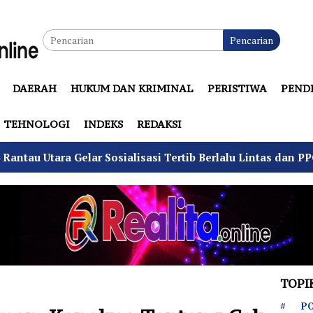
Pencarian
DAERAH
HUKUM DAN KRIMINAL
PERISTIWA
PEND
TEHNOLOGI
INDEKS
REDAKSI
 Sosialisasi Tertib Berlalu Lintas dan PPGD
Suhu Pi
TOPI
PO