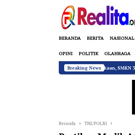
Loncat
ke
konten
BERANDA
BERITA
NASIONAL
OPINI
POLITIK
OLAHRAGA
Tekan Fatalitas Kecelakaan, SMKN 3 Rantau Utara Gelar
Breaking News
Beranda
TNI/POLRI