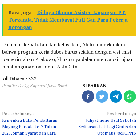
Baca Juga :
Diduga Oknum Asisten Lapangan PT.
Torganda, Tidak Membayat Full Gaji Para Pekerja
Borongan
Dalam uji kepatutan dan kelayakan, Abdul menekankan
bahwa program kerja dubes harus sejalan dengan visi-misi
pemerintahan Prabowo, khususnya dalam mencapai tujuan
pembangunan nasional, Asta Cita.
Dibaca :
332
Penulis: Dicky, Kaperwil Jawa Barat
SEBARKAN
Navigasi
Pos sebelumnya
Pos berikutnya
Kemenkeu Buka Pendaftaran
Juliyatmono Usul Sekolah
pos
Magang Periode ke-3 Tahun
Kedinasan Tak Lagi Gratis dan
2025, Simak Syarat dan Cara
Otomatis Jadi CPNS