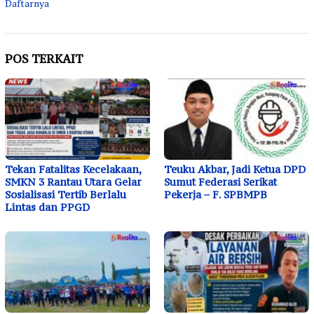
Daftarnya
POS TERKAIT
Tekan Fatalitas Kecelakaan,
Teuku Akbar, Jadi Ketua DPD
SMKN 3 Rantau Utara Gelar
Sumut Federasi Serikat
Sosialisasi Tertib Berlalu
Pekerja – F. SPBMPB
Lintas dan PPGD