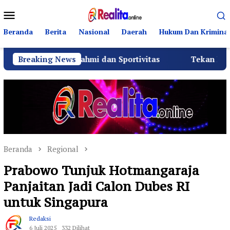
Loncat
Menu
ke
Mobile
konten
Beranda
Berita
Nasional
Daerah
Hukum Dan Kriminal
 Silaturahmi dan Sportivitas
Breaking News
Tekan Fatalitas Kecela
Beranda
Regional
Prabowo Tunjuk Hotmangaraja
Panjaitan Jadi Calon Dubes RI
untuk Singapura
Redaksi
6 Juli 2025
332 Dilihat