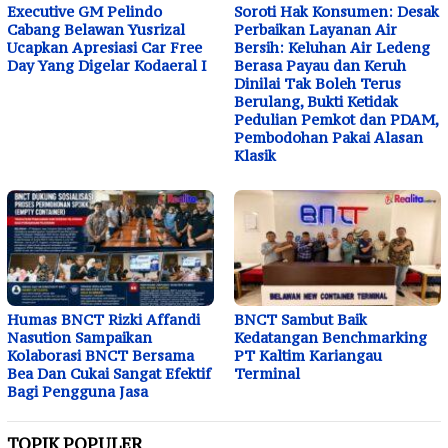
Executive GM Pelindo
Soroti Hak Konsumen: Desak
Cabang Belawan Yusrizal
Perbaikan Layanan Air
Ucapkan Apresiasi Car Free
Bersih: Keluhan Air Ledeng
Day Yang Digelar Kodaeral I
Berasa Payau dan Keruh
Dinilai Tak Boleh Terus
Berulang, Bukti Ketidak
Pedulian Pemkot dan PDAM,
Pembodohan Pakai Alasan
Klasik
Humas BNCT Rizki Affandi
BNCT Sambut Baik
Nasution Sampaikan
Kedatangan Benchmarking
Kolaborasi BNCT Bersama
PT Kaltim Kariangau
Bea Dan Cukai Sangat Efektif
Terminal
Bagi Pengguna Jasa
TOPIK POPULER