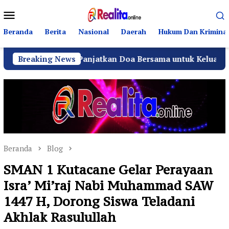
Loncat
Menu
ke
Mobile
konten
Beranda
Berita
Nasional
Daerah
Hukum Dan Kriminal
ik, SH., Panjatkan Doa Bersama untuk Keluarga dan Kemaju
Breaking News
Beranda
Blog
SMAN 1 Kutacane Gelar Perayaan
Isra’ Mi’raj Nabi Muhammad SAW
1447 H, Dorong Siswa Teladani
Akhlak Rasulullah