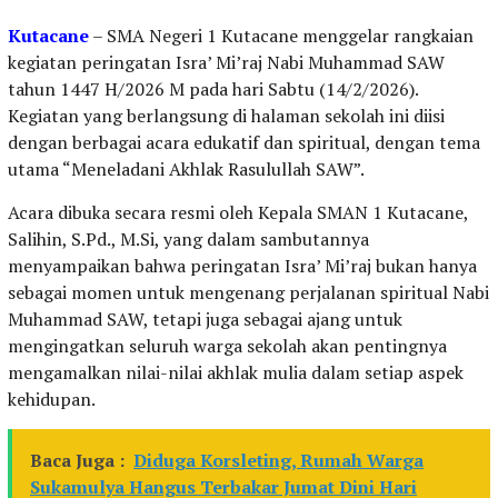
Kutacane
– SMA Negeri 1 Kutacane menggelar rangkaian
kegiatan peringatan Isra’ Mi’raj Nabi Muhammad SAW
tahun 1447 H/2026 M pada hari Sabtu (14/2/2026).
Kegiatan yang berlangsung di halaman sekolah ini diisi
dengan berbagai acara edukatif dan spiritual, dengan tema
utama “Meneladani Akhlak Rasulullah SAW”.
Acara dibuka secara resmi oleh Kepala SMAN 1 Kutacane,
Salihin, S.Pd., M.Si, yang dalam sambutannya
menyampaikan bahwa peringatan Isra’ Mi’raj bukan hanya
sebagai momen untuk mengenang perjalanan spiritual Nabi
Muhammad SAW, tetapi juga sebagai ajang untuk
mengingatkan seluruh warga sekolah akan pentingnya
mengamalkan nilai-nilai akhlak mulia dalam setiap aspek
kehidupan.
Baca Juga :
Diduga Korsleting, Rumah Warga
Sukamulya Hangus Terbakar Jumat Dini Hari