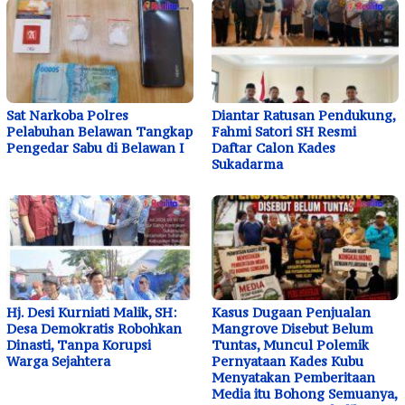
Sat Narkoba Polres
Diantar Ratusan Pendukung,
Pelabuhan Belawan Tangkap
Fahmi Satori SH Resmi
Pengedar Sabu di Belawan I
Daftar Calon Kades
Sukadarma
Hj. Desi Kurniati Malik, SH:
Kasus Dugaan Penjualan
Desa Demokratis Robohkan
Mangrove Disebut Belum
Dinasti, Tanpa Korupsi
Tuntas, Muncul Polemik
Warga Sejahtera
Pernyataan Kades Kubu
Menyatakan Pemberitaan
Media itu Bohong Semuanya,