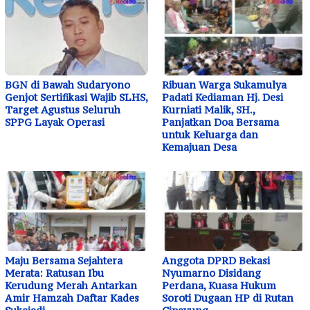
BGN di Bawah Sudaryono
Ribuan Warga Sukamulya
Genjot Sertifikasi Wajib SLHS,
Padati Kediaman Hj. Desi
Target Agustus Seluruh
Kurniati Malik, SH.,
SPPG Layak Operasi
Panjatkan Doa Bersama
untuk Keluarga dan
Kemajuan Desa
Maju Bersama Sejahtera
Anggota DPRD Bekasi
Merata: Ratusan Ibu
Nyumarno Disidang
Kerudung Merah Antarkan
Perdana, Kuasa Hukum
Amir Hamzah Daftar Kades
Soroti Dugaan HP di Rutan