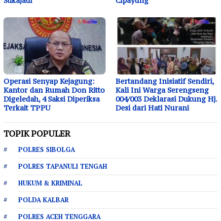
Sukajadi
Cipayung
Operasi Senyap Kejagung:
Bertandang Inisiatif Sendiri,
Kantor dan Rumah Don Ritto
Kali Ini Warga Serengseng
Digeledah, 4 Saksi Diperiksa
004/003 Deklarasi Dukung Hj.
Terkait TPPU
Desi dari Hati Nurani
TOPIK POPULER
POLRES SIBOLGA
POLRES TAPANULI TENGAH
HUKUM & KRIMINAL
POLDA KALBAR
POLRES ACEH TENGGARA