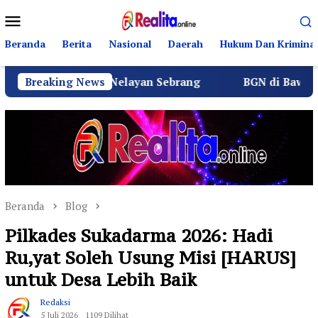
Loncat
Menu
ke
Mobile
konten
Beranda
Berita
Nasional
Daerah
Hukum Dan Kriminal
 Warga Nelayan Sebrang
Breaking News
BGN di Bawah Sudaryono Gen
Beranda
Blog
Pilkades Sukadarma 2026: Hadi
Ru,yat Soleh Usung Misi [HARUS]
untuk Desa Lebih Baik
Redaksi
5 Juli 2026
1109 Dilihat