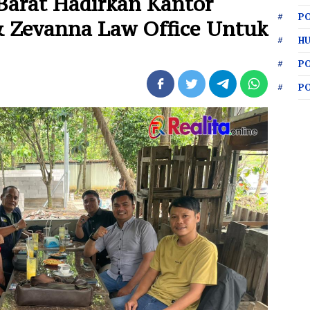
arat Hadirkan Kantor
PO
 Zevanna Law Office Untuk
HU
P
P