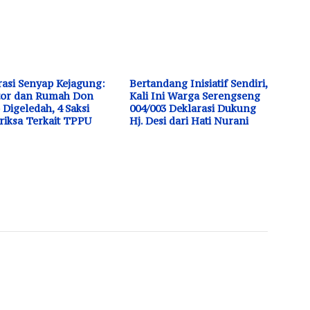
asi Senyap Kejagung:
Bertandang Inisiatif Sendiri,
tor dan Rumah Don
Kali Ini Warga Serengseng
o Digeledah, 4 Saksi
004/003 Deklarasi Dukung
riksa Terkait TPPU
Hj. Desi dari Hati Nurani