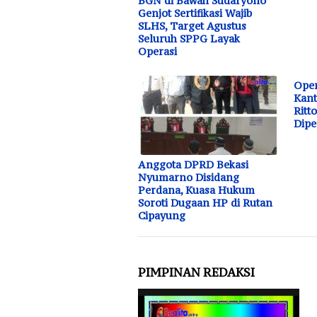
BGN di Bawah Sudaryono
Genjot Sertifikasi Wajib
SLHS, Target Agustus
Seluruh SPPG Layak
Operasi
Oper
Kan
Ritt
Dipe
Anggota DPRD Bekasi
Nyumarno Disidang
Perdana, Kuasa Hukum
Soroti Dugaan HP di Rutan
Cipayung
PIMPINAN REDAKSI