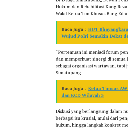
Hukum dan Rehabilitasi Kang Reza
Wakil Ketua Tim Khusus Bang Edho
Baca Juga :
HUT Bhayangkara 
Wujud Polri Semakin Dekat 
“Pertemuan ini menjadi forum pen
dan memperkuat sinergi di semua l
sebagai organisasi wartawan, tapi 
Simatupang.
Baca Juga :
Ketua Timsus AWI
dan KCD Wilayah 3
Diskusi yang berlangsung dalam n
berbagai isu krusial, mulai dari pe
hukum, hingga langkah konkret men