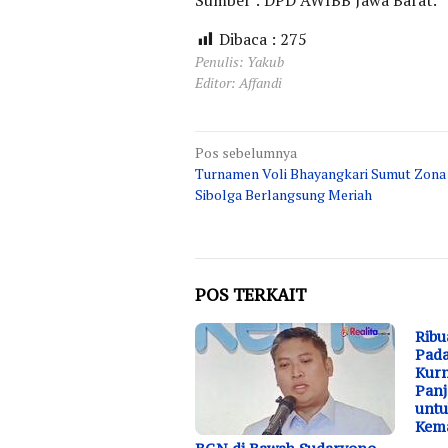
Sumber : DPD AWIBB Jawa Barat.
Dibaca :
275
Penulis: Yakub
Editor: Affandi
Navigasi
Pos sebelumnya
Turnamen Voli Bhayangkari Sumut Zona 
pos
Sibolga Berlangsung Meriah
POS TERKAIT
Ribu
Pada
Kurn
Panj
untu
Kem