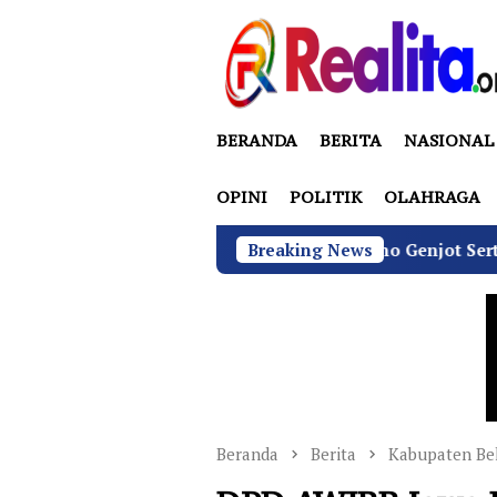
Loncat
ke
konten
BERANDA
BERITA
NASIONAL
OPINI
POLITIK
OLAHRAGA
BGN di Bawah Sudaryono Genjot Sertifikasi Wajib SLHS
Breaking News
Beranda
Berita
Kabupaten Be