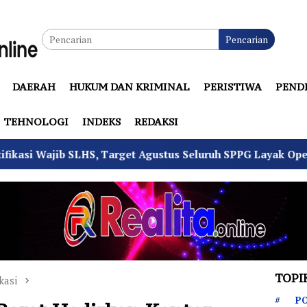
Pencarian
DAERAH
HUKUM DAN KRIMINAL
PERISTIWA
PEND
TEHNOLOGI
INDEKS
REDAKSI
, Target Agustus Seluruh SPPG Layak Operasi
4 Pemu
TOPI
kasi
PO