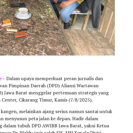
e
– Dalam upaya memperkuat peran jurnalis dan
wan Pimpinan Daerah (DPD) Aliansi Wartawan
) Jawa Barat menggelar pertemuan strategis yang
Center, Cikarang Timur, Kamis (7/8/2025).
 kangen, melainkan ajang serius namun santai untuk
an menyusun peta jalan ke depan. Hadir dalam
g dalam tubuh DPD AWIBB Jawa Barat, yakni Ketua
as Dr. Weldy jevis saleh SH,.MH Kepala Divisi