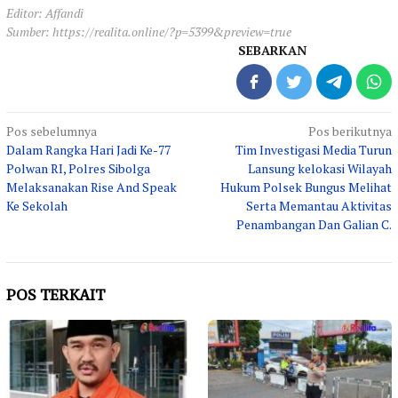
Editor: Affandi
Sumber:
https://realita.online/?p=5399&preview=true
SEBARKAN
Navigasi
Pos sebelumnya
Pos berikutnya
Dalam Rangka Hari Jadi Ke-77
Tim Investigasi Media Turun
pos
Polwan RI, Polres Sibolga
Lansung kelokasi Wilayah
Melaksanakan Rise And Speak
Hukum Polsek Bungus Melihat
Ke Sekolah
Serta Memantau Aktivitas
Penambangan Dan Galian C.
POS TERKAIT