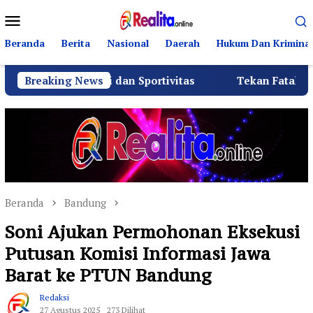
Loncat
Menu
ke
Mobile
konten
Beranda
Berita
Nasional
Daerah
Hukum Dan Kriminal
hmi dan Sportivitas
Breaking News
Tekan Fatalitas Kecelakaan, SM
Beranda
Bandung
Soni Ajukan Permohonan Eksekusi
Putusan Komisi Informasi Jawa
Barat ke PTUN Bandung
Redaksi
27 Agustus 2025
273 Dilihat