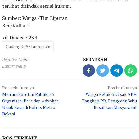
terlibat ditindak sesuai hukum.
Sumber: Warga /Tim Liputan
Red/Kalbar*
Dibaca :
234
Gudang CPO tanpa izin
Penulis: Najib
SEBARKAN
Editor: Najib
Navigasi
Pos sebelumnya
Pos berikutnya
Menjadi Sorotan Publik, 26
Warga Petak 6 Desak APH
pos
Organisasi Pers dan Advokat
Tangkap PD, Pengedar Sabu
Unjuk Rasa di Polres Metro
Resahkan Masyarakat
Bekasi
POS TERKAIT