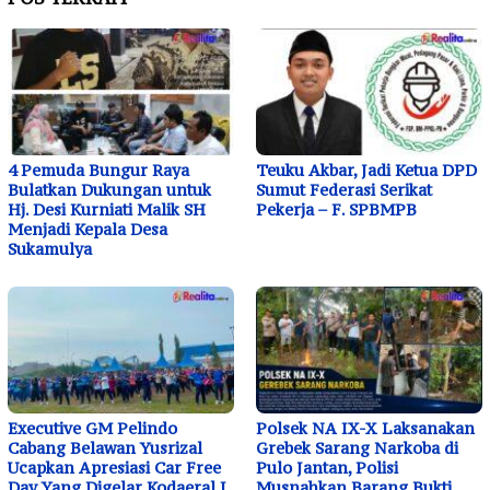
4 Pemuda Bungur Raya
Teuku Akbar, Jadi Ketua DPD
Bulatkan Dukungan untuk
Sumut Federasi Serikat
Hj. Desi Kurniati Malik SH
Pekerja – F. SPBMPB
Menjadi Kepala Desa
Sukamulya
Executive GM Pelindo
Polsek NA IX-X Laksanakan
Cabang Belawan Yusrizal
Grebek Sarang Narkoba di
Ucapkan Apresiasi Car Free
Pulo Jantan, Polisi
Day Yang Digelar Kodaeral I
Musnahkan Barang Bukti