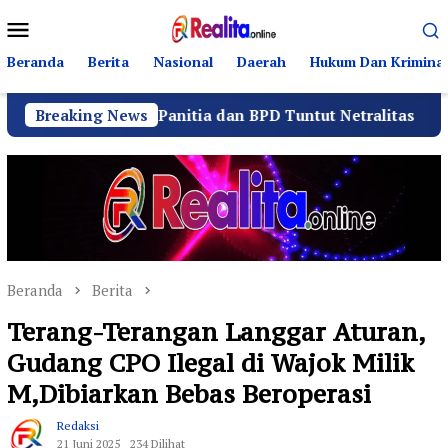
Loncat
Menu
ke
Mobile
konten
Beranda
Berita
Nasional
Daerah
Hukum Dan Kriminal
tor Panitia dan BPD Tuntut Netralitas
Breaking News
Komando Ang
Beranda
Berita
Terang-Terangan Langgar Aturan,
Gudang CPO Ilegal di Wajok Milik
M,Dibiarkan Bebas Beroperasi
Redaksi
21 Juni 2025
234 Dilihat