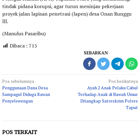
tindak pidana korupsi, agar turun meninjau pekerjaan
proyek jalan lapisan penetrasi (lapen) desa Onan Runggu
lll.
(Manulus Pasaribu)
Dibaca :
715
SEBARKAN
Navigasi
Pos sebelumnya
Pos berikutnya
Penggunaan Dana Desa
Ayah 2 Anak Pelaku Cabul
pos
Sampagul Diduga Rawan
Terhadap Anak di Bawah Umur
Penyelewengan
Ditangkap Satreskrim Polres
Taput
POS TERKAIT