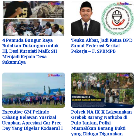
4 Pemuda Bungur Raya
Teuku Akbar, Jadi Ketua DPD
Bulatkan Dukungan untuk
Sumut Federasi Serikat
Hj. Desi Kurniati Malik SH
Pekerja – F. SPBMPB
Menjadi Kepala Desa
Sukamulya
Executive GM Pelindo
Polsek NA IX-X Laksanakan
Cabang Belawan Yusrizal
Grebek Sarang Narkoba di
Ucapkan Apresiasi Car Free
Pulo Jantan, Polisi
Day Yang Digelar Kodaeral I
Musnahkan Barang Bukti
yang Diduga Digunakan