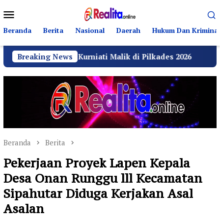
Loncat
Menu
ke
Mobile
konten
Beranda
Berita
Nasional
Daerah
Hukum Dan Kriminal
Desi Kurniati Malik di Pilkades 2026
Breaking News
GRIB Jaya La
Beranda
Berita
Pekerjaan Proyek Lapen Kepala
Desa Onan Runggu lll Kecamatan
Sipahutar Diduga Kerjakan Asal
Asalan